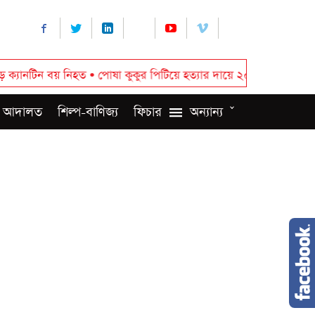
ন বয় নিহত
•
পোষা কুকুর পিটিয়ে হত্যার দায়ে ২০ হাজার টাকা জরিমানা
•
র‌
 আদালত
শিল্প-বাণিজ্য
ফিচার
অন্যান্য