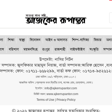
লা
শিক্ষা
স্বাস্থ্য
বিনোদন
আইন ও আদালত
শিল্প-বাণিজ্য
ফিচার
অন্য
রবাস
বরিশাল
ময়মনসিংহ
রংপুর
রাজশাহী
লাইফস্টাইল
সংস্কৃতি
সম্পা
উপদেষ্টা: নাসির লিটন
ী সম্পাদক: জুলফিকার মাহামুদ নিয়াজ, বার্তা সম্পাদক:আরিফ হোসেন ,ব্যবস্
সম্পাদক: ফোন: ০১৭১১-৬৬৮২৯৯, বার্তা কক্ষ ফোন: ০১৭১৩-৯৫২৬১২
ঢাকা অফিস :৩৯/১ শান্তিবাগ, ঢাকা-১২১৭।
আঞ্চলিক অফিস :প্রেসক্লব ভবন দ্বিতীয় তলা, কলেজ রোড, চরফ্যাসন, ভোলা।
ইমেইল : info@ajkerrupantor.com
ভিজিট করুন: www.ajkerrupantor.com
Terms of Use
|
Privacy Policy
© ২০২৬ আজকের রূপান্তর, সর্বস্বত্ব স্বত্বাধিকার সংরক্ষিত।