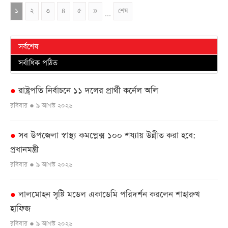
১
২
৩
৪
৫
»
শেষ
...
সর্বশেষ
সর্বাধিক পঠিত
রাষ্ট্রপতি নির্বাচনে ১১ দলের প্রার্থী কর্নেল অলি
●
রবিবার ● ৯ আগস্ট ২০২৬
সব উপজেলা স্বাস্থ্য কমপ্লেক্স ১০০ শয্যায় উন্নীত করা হবে:
●
প্রধানমন্ত্রী
রবিবার ● ৯ আগস্ট ২০২৬
লালমোহন সৃষ্টি মডেল একাডেমি পরিদর্শন করলেন শাহারুখ
●
হাফিজ
রবিবার ● ৯ আগস্ট ২০২৬