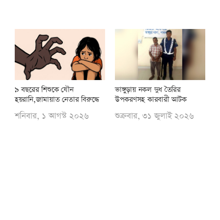
৯ বছরের শিশুকে যৌন
ভাঙ্গুড়ায় নকল দুধ তৈরির
হয়রানি,জামায়াত নেতার বিরুদ্ধে
উপকরণসহ কারবারী আটক
শনিবার, ১ আগস্ট ২০২৬
শুক্রবার, ৩১ জুলাই ২০২৬