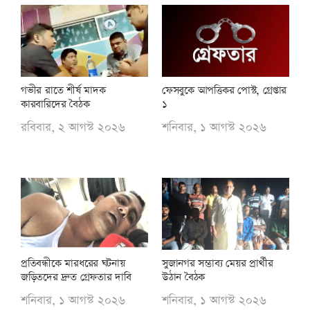
গভীর রাতে শীর্ষ মাদক
ফেসবুকে আপত্তিকর পোস্ট, গ্রেপ্তার
কারবারিদের বৈঠক
১
রবিবার, ২ আগস্ট ২০২৬
শনিবার, ১ আগস্ট ২০২৬
প্রতিবন্ধীকে মারধরের ঘটনায়
সুজানগর সম্ভাব্য মেয়র প্রার্থীর
জড়িতদের দ্রুত গ্রেফতার দাবি
উঠান বৈঠক
শনিবার, ১ আগস্ট ২০২৬
শনিবার, ১ আগস্ট ২০২৬