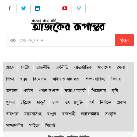
খুঁজুন
প্রচ্ছদ
জাতীয়
রাজনীতি
অর্থনীতি
আন্তর্জাতিক
সারাদেশ
খেলা
শিক্ষা
স্বাস্থ্য
বিনোদন
আইন ও আদালত
শিল্প-বাণিজ্য
ফিচার
অন্যান্য
পর্যটন
প্রধান সংবাদ
ফটো-গ্যালারী
শিরোনাম
কৃষি
খুলনা
চট্রগ্রাম
চাকুরী
ঢাকা
তথ্য-প্রযুক্তি
ধর্ম
নির্বাচন
প্রবাস
বরিশাল
ময়মনসিংহ
রংপুর
রাজশাহী
লাইফস্টাইল
সংস্কৃতি
সম্পাদকীয়
সাহিত্য
সিলেট