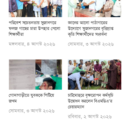
পরিবেশ সচেতনতায় সুজানগরে
জ্ঞানের আলো পাঠাগারের
ফলজ গাছের চারা উপহার পেলো
উদ্যোগে সুজানগরের বৃত্তিপ্রাপ্ত
শিক্ষার্থীরা
কৃতি শিক্ষার্থীদের সংবর্ধনা
মঙ্গলবার, ৪ আগস্ট ২০২৬
সোমবার, ৩ আগস্ট ২০২৬
গোদাগাড়ীতে যুবককে পিটিয়ে
চাটমোহরে বৃক্ষরোপন কর্মসূচি
জখম
উদ্বোধন করলেন বিএমডিএ’র
চেয়ারম্যান
সোমবার, ৩ আগস্ট ২০২৬
রবিবার, ২ আগস্ট ২০২৬