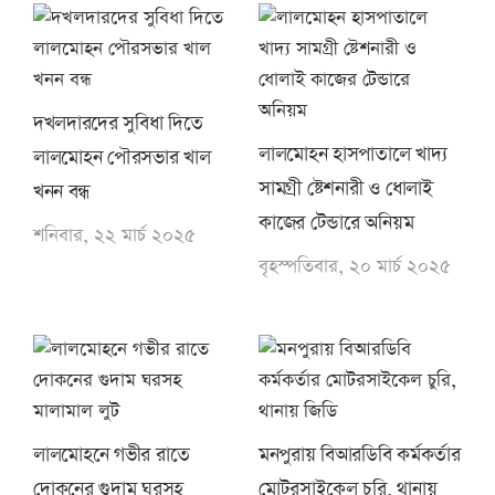
দখলদারদের সুবিধা দিতে
লালমোহন হাসপাতালে খাদ্য
লালমোহন পৌরসভার খাল
সামগ্রী ষ্টেশনারী ও ধোলাই
খনন বন্ধ
কাজের টেন্ডারে অনিয়ম
শনিবার, ২২ মার্চ ২০২৫
বৃহস্পতিবার, ২০ মার্চ ২০২৫
লালমোহনে গভীর রাতে
মনপুরায় বিআরডিবি কর্মকর্তার
দোকনের গুদাম ঘরসহ
মোটরসাইকেল চুরি, থানায়