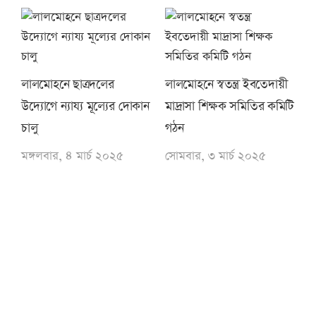
লালমোহনে ছাত্রদলের
লালমোহনে স্বতন্ত্র ইবতেদায়ী
উদ্যোগে ন্যায্য মূল্যের দোকান
মাদ্রাসা শিক্ষক সমিতির কমিটি
চালু
গঠন
মঙ্গলবার, ৪ মার্চ ২০২৫
সোমবার, ৩ মার্চ ২০২৫