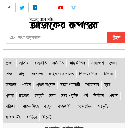
খুঁজুন
প্রচ্ছদ
জাতীয়
রাজনীতি
অর্থনীতি
আন্তর্জাতিক
সারাদেশ
খেলা
শিক্ষা
স্বাস্থ্য
বিনোদন
আইন ও আদালত
শিল্প-বাণিজ্য
ফিচার
অন্যান্য
পর্যটন
প্রধান সংবাদ
ফটো-গ্যালারী
শিরোনাম
কৃষি
খুলনা
চট্রগ্রাম
চাকুরী
ঢাকা
তথ্য-প্রযুক্তি
ধর্ম
নির্বাচন
প্রবাস
বরিশাল
ময়মনসিংহ
রংপুর
রাজশাহী
লাইফস্টাইল
সংস্কৃতি
সম্পাদকীয়
সাহিত্য
সিলেট