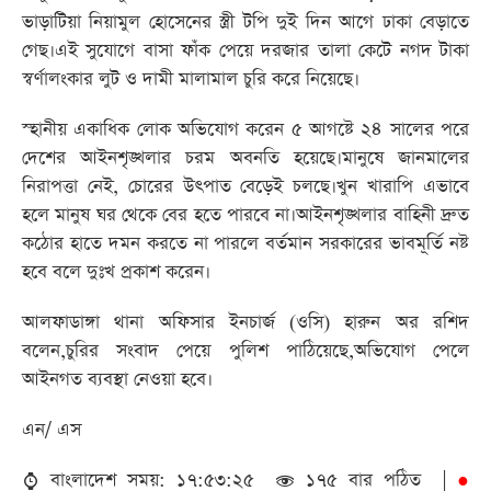
ভাড়াটিয়া নিয়ামুল হোসেনের স্ত্রী টপি দুই দিন আগে ঢাকা বেড়াতে
গেছ।এই সুযোগে বাসা ফাঁক পেয়ে দরজার তালা কেটে নগদ টাকা
স্বর্ণালংকার লুট ও দামী মালামাল চুরি করে নিয়েছে।
স্হানীয় একাধিক লোক অভিযোগ করেন ৫ আগষ্টে ২৪ সালের পরে
দেশের আইনশৃঙ্খলার চরম অবনতি হয়েছে।মানুষে জানমালের
নিরাপত্তা নেই, চোরের উৎপাত বেড়েই চলছে।খুন খারাপি এভাবে
হলে মানুষ ঘর থেকে বের হতে পারবে না।আইনশৃঙ্খলার বাহিনী দ্রুত
কঠোর হাতে দমন করতে না পারলে বর্তমান সরকারের ভাবমূর্তি নষ্ট
হবে বলে দুঃখ প্রকাশ করেন।
আলফাডাঙ্গা থানা অফিসার ইনচার্জ (ওসি) হারুন অর রশিদ
বলেন,চুরির সংবাদ পেয়ে পুলিশ পাঠিয়েছে,অভিযোগ পেলে
আইনগত ব্যবস্থা নেওয়া হবে।
এন/ এস
বাংলাদেশ সময়: ১৭:৫৩:২৫
১৭৫ বার পঠিত |
●