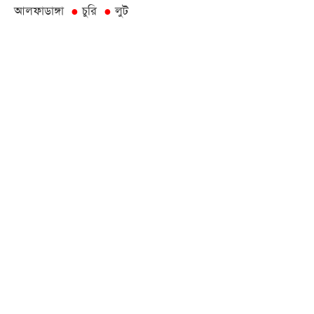
আলফাডাঙ্গা
চুরি
লুট
●
●