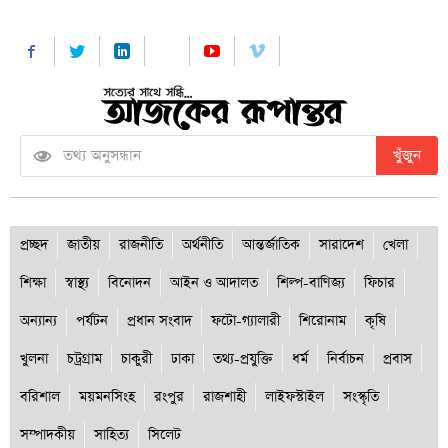
খুঁজুন
প্রচ্ছদ
জাতীয়
রাজনীতি
অর্থনীতি
আন্তর্জাতিক
সারাদেশ
খেলা
শিক্ষা
স্বাস্থ্য
বিনোদন
আইন ও আদালত
শিল্প-বাণিজ্য
ফিচার
অন্যান্য
পর্যটন
প্রধান সংবাদ
ফটো-গ্যালারী
শিরোনাম
কৃষি
খুলনা
চট্রগ্রাম
চাকুরী
ঢাকা
তথ্য-প্রযুক্তি
ধর্ম
নির্বাচন
প্রবাস
বরিশাল
ময়মনসিংহ
রংপুর
রাজশাহী
লাইফস্টাইল
সংস্কৃতি
সম্পাদকীয়
সাহিত্য
সিলেট