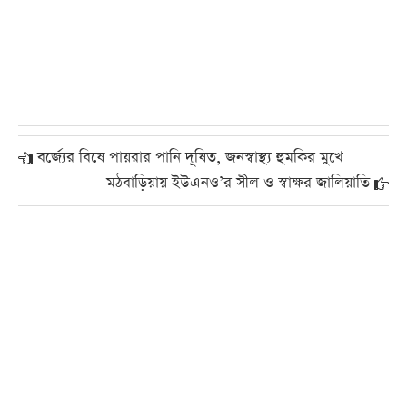
বর্জ্যের বিষে পায়রার পানি দূষিত, জনস্বাস্থ্য হুমকির মুখে
মঠবাড়িয়ায় ইউএনও’র সীল ও স্বাক্ষর জালিয়াতি