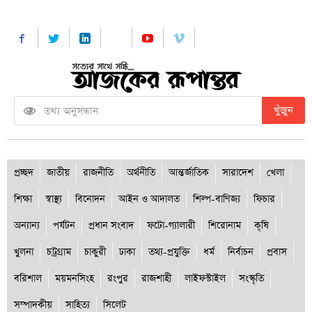
খুঁজুন
প্রচ্ছদ
জাতীয়
রাজনীতি
অর্থনীতি
আন্তর্জাতিক
সারাদেশ
খেলা
শিক্ষা
স্বাস্থ্য
বিনোদন
আইন ও আদালত
শিল্প-বাণিজ্য
ফিচার
অন্যান্য
পর্যটন
প্রধান সংবাদ
ফটো-গ্যালারী
শিরোনাম
কৃষি
খুলনা
চট্রগ্রাম
চাকুরী
ঢাকা
তথ্য-প্রযুক্তি
ধর্ম
নির্বাচন
প্রবাস
বরিশাল
ময়মনসিংহ
রংপুর
রাজশাহী
লাইফস্টাইল
সংস্কৃতি
সম্পাদকীয়
সাহিত্য
সিলেট