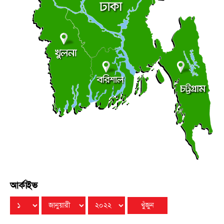
শুক্রবার ● ৭ আগস্ট ২০২৬
ভূঞাপুরে লৌহজং নদীর মুখ খনন না করেই ৪৩ লাখ টাকা
●
কোষাগারে ফেরত
শুক্রবার ● ৭ আগস্ট ২০২৬
খুলনায় ধর্ষণ মামলায় ২ জনের যাবজ্জীবন
●
বৃহস্পতিবার ● ৬ আগস্ট ২০২৬
আর্কাইভ