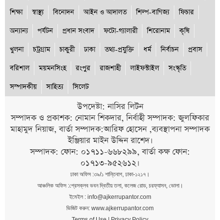
শিক্ষা
স্বাস্থ্য
বিনোদন
আইন ও আদালত
শিল্প-বাণিজ্য
ফিচার
অন্যান্য
পর্যটন
প্রধান সংবাদ
ফটো-গ্যালারী
শিরোনাম
কৃষি
খুলনা
চট্রগ্রাম
চাকুরী
ঢাকা
তথ্য-প্রযুক্তি
ধর্ম
নির্বাচন
প্রবাস
বরিশাল
ময়মনসিংহ
রংপুর
রাজশাহী
লাইফস্টাইল
সংস্কৃতি
সম্পাদকীয়
সাহিত্য
সিলেট
উপদেষ্টা: নাসির লিটন
সম্পাদক ও প্রকাশক: নোমান শিকদার, নির্বাহী সম্পাদক: জুলফিকার
মাহামুদ নিয়াজ, বার্তা সম্পাদক:আরিফ হোসেন ,ব্যবস্থাপনা সম্পাদক
ইঞ্জিয়ার মাইন উদ্দিন রাশেদ।
সম্পাদক: ফোন: ০১৭১১-৬৬৮২৯৯, বার্তা কক্ষ ফোন:
০১৭১৩-৯৫২৬১২।
ঢাকা অফিস :৩৯/১ শান্তিবাগ, ঢাকা-১২১৭।
আঞ্চলিক অফিস :প্রেসক্লব ভবন দ্বিতীয় তলা, কলেজ রোড, চরফ্যাসন, ভোলা।
ইমেইল : info@ajkerrupantor.com
ভিজিট করুন: www.ajkerrupantor.com
Terms of Use
|
Privacy Policy