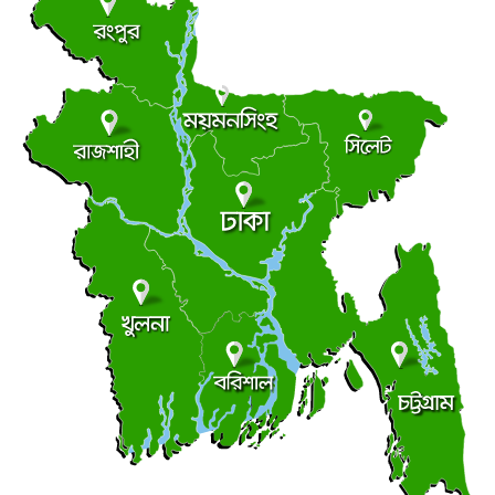
লংমার্চ ও মহাসমাবেশের ঘোষণা জামায়াত নেতৃত্বাধীন ১১ দলের
●
বৃহস্পতিবার ● ৬ আগস্ট ২০২৬
আধিপত্যের লড়াইয়ে ছাত্রদল-শিবির
●
ছাত্র রাজনীতি
বৃহস্পতিবার ● ৬ আগস্ট ২০২৬
সচিবালয়মুখী মিছিল, জামায়াত জোট পুলিশের মৃদু ধাক্কাধাক্কি
●
বৃহস্পতিবার ● ৬ আগস্ট ২০২৬
লালমোহনে ফেয়ার ডায়াগনস্টিক সেন্টারের উদ্বোধন
●
বৃহস্পতিবার ● ৬ আগস্ট ২০২৬