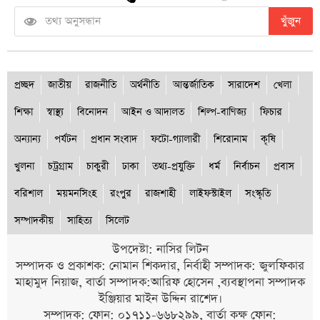
খুঁজুন
প্রচ্ছদ
জাতীয়
রাজনীতি
অর্থনীতি
আন্তর্জাতিক
সারাদেশ
খেলা
শিক্ষা
স্বাস্থ্য
বিনোদন
আইন ও আদালত
শিল্প-বাণিজ্য
ফিচার
অন্যান্য
পর্যটন
প্রধান সংবাদ
ফটো-গ্যালারী
শিরোনাম
কৃষি
খুলনা
চট্রগ্রাম
চাকুরী
ঢাকা
তথ্য-প্রযুক্তি
ধর্ম
নির্বাচন
প্রবাস
বরিশাল
ময়মনসিংহ
রংপুর
রাজশাহী
লাইফস্টাইল
সংস্কৃতি
সম্পাদকীয়
সাহিত্য
সিলেট
উপদেষ্টা: নাসির লিটন
সম্পাদক ও প্রকাশক: নোমান শিকদার, নির্বাহী সম্পাদক: জুলফিকার
মাহামুদ নিয়াজ, বার্তা সম্পাদক:আরিফ হোসেন ,ব্যবস্থাপনা সম্পাদক
ইঞ্জিয়ার মাইন উদ্দিন রাশেদ।
সম্পাদক: ফোন: ০১৭১১-৬৬৮২৯৯, বার্তা কক্ষ ফোন: