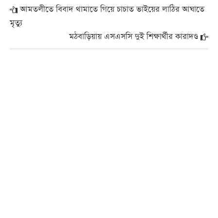
আমতলীতে বিবাদ থামাতে গিয়ে চাচাত ভাইয়ের লাঠির আঘাতে
মৃত্যু
মঠবা‌ড়িয়ায় এসএস‌সি দুই শিক্ষার্থীর কারাদণ্ড