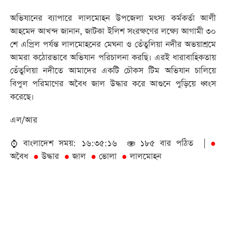
অভিযানের ব্যাপারে লালমোহন উপজেলা মৎস্য কর্মকর্তা আলী
আহমেদ আখন্দ জানান, জাটকা ইলিশ সংরক্ষণের লক্ষ্যে আগামী ৩০
শে এপ্রিল পর্যন্ত লালমোহনের মেঘনা ও তেঁতুলিয়া নদীর অভয়াশ্রমে
আমরা কঠোরভাবে অভিযান পরিচালনা করছি। এরই ধারাবাহিকতায়
তেঁতুলিয়া নদীতে আমাদের একটি চৌকস টিম অভিযান চালিয়ে
বিপুল পরিমাণের অবৈধ জাল উদ্ধার করে আগুনে পুড়িয়ে ধ্বংস
করেছে।
এল/আর
বাংলাদেশ সময়: ১৬:৩৫:১৬
১৮৫ বার পঠিত |
●
অবৈধ
উদ্ধার
জাল
ভোলা
লালমোহন
●
●
●
●