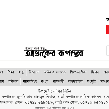
আ
লা
শিক্ষা
স্বাস্থ্য
বিনোদন
আইন ও আদালত
শিল্প-বাণিজ্য
ফিচার
অন্য
রবাস
বরিশাল
ময়মনসিংহ
রংপুর
রাজশাহী
লাইফস্টাইল
সংস্কৃতি
সম্পা
উপদেষ্টা: নাসির লিটন
ী সম্পাদক: জুলফিকার মাহামুদ নিয়াজ, বার্তা সম্পাদক:আরিফ হোসেন ,ব্যবস্
সম্পাদক: ফোন: ০১৭১১-৬৬৮২৯৯, বার্তা কক্ষ ফোন: ০১৭১৩-৯৫২৬১২
ঢাকা অফিস :৩৯/১ শান্তিবাগ, ঢাকা-১২১৭।