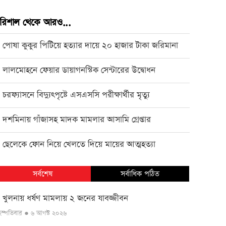
রিশাল থেকে আরও...
পোষা কুকুর পিটিয়ে হত্যার দায়ে ২০ হাজার টাকা জরিমানা
●
লালমোহনে ফেয়ার ডায়াগনস্টিক সেন্টারের উদ্বোধন
●
চরফ্যাসনে বিদ্যুৎপৃষ্টে এসএসসি পরীক্ষার্থীর মৃত্যু
●
দশমিনায় গাঁজাসহ মাদক মামলার আসামি গ্রেপ্তার
●
ছেলেকে ফোন নিয়ে খেলতে দিয়ে মায়ের আত্মহত্যা
●
সর্বশেষ
সর্বাধিক পঠিত
খুলনায় ধর্ষণ মামলায় ২ জনের যাবজ্জীবন
●
ৃহস্পতিবার ● ৬ আগস্ট ২০২৬