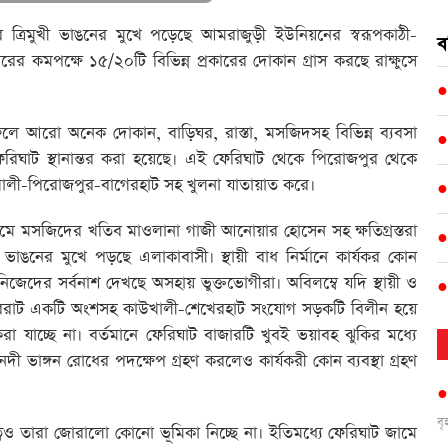
 ত্রিমুখী ভাঙনের মুখে পড়েছে আমরাজুড়ী ইউনিয়নের স্বরূপকাঠী-
ব
 কমপক্ষে ১৫/২০টি বিভিন্ন প্রকারের দোকান গ্রাস করছে রাক্ষুসে
লে আরো অনেক দোকান, বাড়িঘর, রাস্তা, মসজিদসহ বিভিন্ন ব্যবসা
ফেরিঘাট স্থানান্তর করা হয়েছে। এই ফেরিঘাট থেকে পিরোজপুর থেকে
খালী-পিরোজপুর-বাগেরহাট সহ খুলনা যাতায়াত করে।
মে মসজিদের খতিব মাওলানা গাজী আনোয়ার হোসেন সহ ক্ষতিগ্রস্তরা
ঙনের মুখে পড়ছে এলাকাবাসী। স্থায়ী বাধ নির্মানে কার্যকর কোন
নিজেদের সর্বনাশ দেখছে অসহায় ভুক্তভোগীরা। অবিলম্বে যদি স্থায়ী ও
বিরাট একটি অংশসহ কাউখালী-শেখেরহাট সংযোগ সড়কটি বিলীন হয়ে
যাচ্ছে না। বর্তমানে ফেরিঘাট বাজারটি খুবই ভয়াবহ ঝুকির মধ্যে
দী ভাঙ্গন রোধের পদক্ষেপ গ্রহণ করলেও কার্যকরী কোন ব্যবস্থা গ্রহণ
ব
্বেও তারা জোরালো কোনো ভূমিকা নিচ্ছে না। ইতিমধ্যে ফেরিঘাট জামে