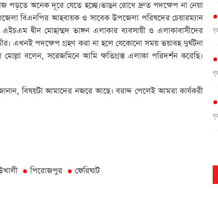
জ পড়তে অনেক দূরে যেতে হচ্ছে।ভাঙন রোধে দ্রুত পদক্ষেপ না নেয়া
 উপজেলা বিএনপির আহবায়ক ও সাবেক উপজেলা পরিষদের চেয়ারম্যান
এম দ্বীন মোহাম্মদ ভাঙ্গন এলাকার ব্যবসায়ী ও এলাকাবাসীদের
ব
ভীর। এখনই পদক্ষেপ গ্রহণ করা না হলে যেকোনো সময় ভয়াবহ দুর্ঘটনা
ল মোল্লা বলেন, সরেজমিনে আমি ক্ষতিগ্রস্ত এলাকা পরিদর্শন করেছি।
ব
ারা জানান, বিষয়টা আমাদের নজরে আছে। বরাদ্দ পেলেই আমরা কার্যকরী
ব
ব
উখালী
পিরোজপুর
ফেরিঘাট
●
●
ব