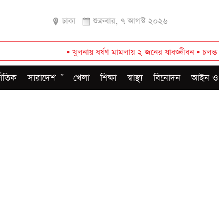
ঢাকা
শুক্রবার, ৭ আগস্ট ২০২৬
•
খুলনায় ধর্ষণ মামলায় ২ জনের যাবজ্জীবন
•
চলন্ত ট্রেন থেকে 
জাতিক
সারাদেশ
খেলা
শিক্ষা
স্বাস্থ্য
বিনোদন
আইন ও