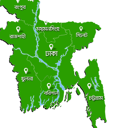
লংমার্চ ও মহাসমাবেশের ঘোষণা জামায়াত নেতৃত্বাধীন ১১
●
লের
ৃহস্পতিবার ● ৬ আগস্ট ২০২৬
ছাত্র রাজনীতি
আধিপত্যের লড়াইয়ে ছাত্রদল-শিবির
●
ৃহস্পতিবার ● ৬ আগস্ট ২০২৬
সচিবালয়মুখী মিছিল, জামায়াত জোট পুলিশের মৃদু ধাক্কাধাক্কি
●
ৃহস্পতিবার ● ৬ আগস্ট ২০২৬
লালমোহনে ফেয়ার ডায়াগনস্টিক সেন্টারের উদ্বোধন
●
ৃহস্পতিবার ● ৬ আগস্ট ২০২৬