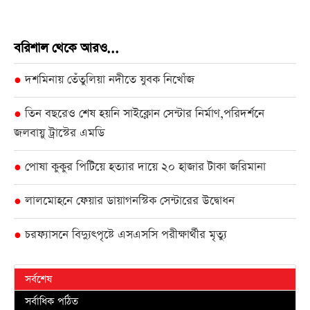
বরিশাল থেকে আরও...
দশমিনায় তেঁতুলিয়া নদীতে যুবক নিখোঁজ
●
তিন বছরেও শেষ হয়নি সাইক্লোন সেন্টার নির্মাণ,পরিদর্শনে
●
জলবায়ু ট্রাস্টের এমডি
পোষা কুকুর পিটিয়ে হত্যার দায়ে ২০ হাজার টাকা জরিমানা
●
লালমোহনে ফেয়ার ডায়াগনস্টিক সেন্টারের উদ্বোধন
●
চরফ্যাসনে বিদ্যুৎপৃষ্টে এসএসসি পরীক্ষার্থীর মৃত্যু
●
সর্বশেষ
সর্বাধিক পঠিত