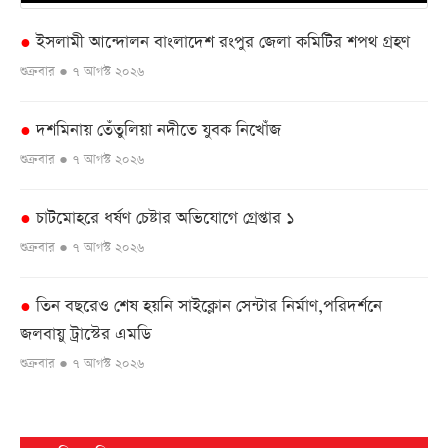
ইসলামী আন্দোলন বাংলাদেশ রংপুর জেলা কমিটির শপথ গ্রহণ
●
শুক্রবার ● ৭ আগস্ট ২০২৬
দশমিনায় তেঁতুলিয়া নদীতে যুবক নিখোঁজ
●
শুক্রবার ● ৭ আগস্ট ২০২৬
চাটমোহরে ধর্ষণ চেষ্টার অভিযোগে গ্রেপ্তার ১
●
শুক্রবার ● ৭ আগস্ট ২০২৬
তিন বছরেও শেষ হয়নি সাইক্লোন সেন্টার নির্মাণ,পরিদর্শনে
●
জলবায়ু ট্রাস্টের এমডি
শুক্রবার ● ৭ আগস্ট ২০২৬
ভূঞাপুরে লৌহজং নদীর মুখ খনন না করেই ৪৩ লাখ টাকা
●