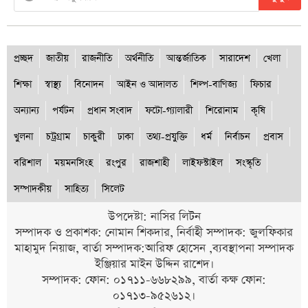
প্রচ্ছদ
জাতীয়
রাজনীতি
অর্থনীতি
আন্তর্জাতিক
সারাদেশ
খেলা
শিক্ষা
স্বাস্থ্য
বিনোদন
আইন ও আদালত
শিল্প-বাণিজ্য
ফিচার
অন্যান্য
পর্যটন
প্রধান সংবাদ
ফটো-গ্যালারী
শিরোনাম
কৃষি
খুলনা
চট্রগ্রাম
চাকুরী
ঢাকা
তথ্য-প্রযুক্তি
ধর্ম
নির্বাচন
প্রবাস
বরিশাল
ময়মনসিংহ
রংপুর
রাজশাহী
লাইফস্টাইল
সংস্কৃতি
সম্পাদকীয়
সাহিত্য
সিলেট
উপদেষ্টা: নাসির লিটন
সম্পাদক ও প্রকাশক: নোমান শিকদার, নির্বাহী সম্পাদক: জুলফিকার
মাহামুদ নিয়াজ, বার্তা সম্পাদক:আরিফ হোসেন ,ব্যবস্থাপনা সম্পাদক
ইঞ্জিয়ার মাইন উদ্দিন রাশেদ।
সম্পাদক: ফোন: ০১৭১১-৬৬৮২৯৯, বার্তা কক্ষ ফোন:
০১৭১৩-৯৫২৬১২।