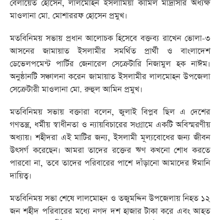
বেলায়েত হোসেন, লালমোহন ইসলামিয়া কামিল মাদ্রাসার অধ্যক্ষ
মাওলানা মো. মোশাররফ হোসেন প্রমুখ।
মতবিনিময় সভায় প্রধান আলোচক হিসেবে বক্তব্য রাখেন ভোলা-৩
আসনের জামায়াত ইসলামীর সমর্থিত প্রার্থী ও বাংলাদেশ
ডেভেলপমেন্ট পার্টির জেনারেল সেক্রেটারি নিজামুল হক নাঈম।
অনুষ্ঠানটি সঞ্চালনা করেন জামায়াত ইসলামীর লালমোহন উপজেলা
সেক্রেটারী মাওলানা মো. রুহুল আমিন প্রমুখ।
মতবিনিময় সভায় বক্তারা বলেন, জুলাই বিপ্লব ছিল এ দেশের
গণতন্ত্র, ধর্মীয় স্বাধীনতা ও ন্যায়বিচারের সংগ্রামে একটি অবিস্মরণীয়
অধ্যায়। শহীদরা এই মাটির জন্য, ইসলামী মূল্যবোধের জন্য জীবন
উৎসর্গ করেছেন। আমরা তাদের রক্তের ঋণ কখনো শোধ করতে
পারবো না, তবে তাদের পরিবারের পাশে দাঁড়ানো আমাদের ঈমানি
দায়িত্ব।
মতবিনিময় সভা শেষে লালমোহন ও তজুমদ্দিন উপজেলায় নিহত ১২
জন শহীদ পরিবারের মধ্যে নগদ দশ হাজার টাকা করে এবং আহত