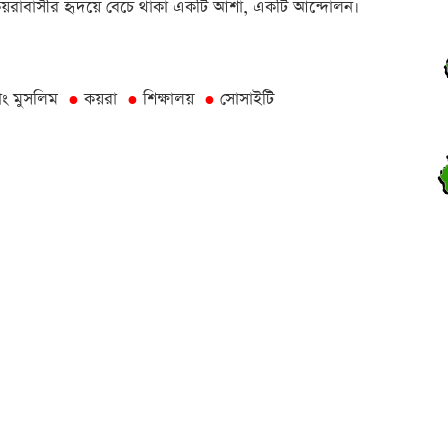
য়রাবাসীর হৃদয়ে বেঁচে থাকা একটি আশা, একটি আন্দোলন।
স
ব
াং মুসলিম
কয়রা
শিক্ষালয়
সোসাইটি
●
●
●
স
ব
উ
ব
ক
ব