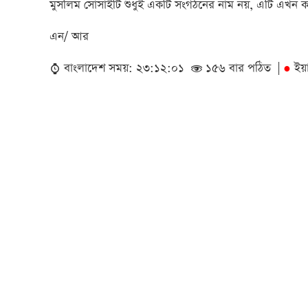
মুসলিম সোসাইটি শুধুই একটি সংগঠনের নাম নয়, এটি এখন ক
এন/ আর
বাংলাদেশ সময়: ২৩:১২:০১
১৫৬ বার পঠিত |
ইয়
●