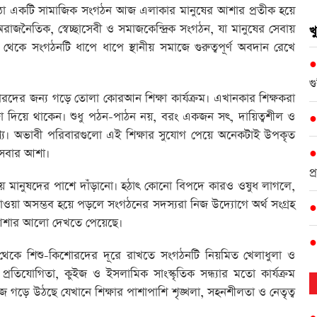
া একটি সামাজিক সংগঠন আজ এলাকার মানুষের আশার প্রতীক হয়ে
অরাজনৈতিক, স্বেচ্ছাসেবী ও সমাজকেন্দ্রিক সংগঠন, যা মানুষের সেবায়
খ
ে সংগঠনটি ধাপে ধাপে স্থানীয় সমাজে গুরুত্বপূর্ণ অবদান রেখে
গ
রদের জন্য গড়ে তোলা কোরআন শিক্ষা কার্যক্রম। এখানকার শিক্ষকরা
া দিয়ে থাকেন। শুধু পঠন-পাঠন নয়, বরং একজন সৎ, দায়িত্বশীল ও
্য। অভাবী পরিবারগুলো এই শিক্ষার সুযোগ পেয়ে অনেকটাই উপকৃত
 সবার আশা।
প
ায় মানুষদের পাশে দাঁড়ানো। হঠাৎ কোনো বিপদে কারও ওষুধ লাগলে,
াওয়া অসম্ভব হয়ে পড়লে সংগঠনের সদস্যরা নিজ উদ্যোগে অর্থ সংগ্রহ
জ আশার আলো দেখতে পেয়েছে।
থেকে শিশু-কিশোরদের দূরে রাখতে সংগঠনটি নিয়মিত খেলাধুলা ও
ক প্রতিযোগিতা, কুইজ ও ইসলামিক সাংস্কৃতিক সন্ধ্যার মতো কার্যক্রম
জ গড়ে উঠছে যেখানে শিক্ষার পাশাপাশি শৃঙ্খলা, সহনশীলতা ও নেতৃত্ব