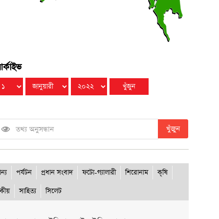
পীরগঞ্জে টাঙ্গন নদীর ভাঙ্গন রক্ষা কাজ উদ্বোধন
●
ুধবার ● ৫ আগস্ট ২০২৬
পটুয়াখালীতে পালিত হলো জুলাই গণঅভ্যুত্থান দিবস, শহীদ
●
র্কাইভ
রিবার ও আহত যোদ্ধাদের সংবর্ধনা
ুধবার ● ৫ আগস্ট ২০২৬
খুঁজুন
ান্য
পর্যটন
প্রধান সংবাদ
ফটো-গ্যালারী
শিরোনাম
কৃষি
দকীয়
সাহিত্য
সিলেট