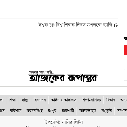
ব
ঈশ্বরগঞ্জে বিশ্ব শিক্ষক দিবস উপলক্ষে র‍্যালি
আ
প
ব
লা
শিক্ষা
স্বাস্থ্য
বিনোদন
আইন ও আদালত
শিল্প-বাণিজ্য
ফিচার
অন্য
রবাস
বরিশাল
ময়মনসিংহ
রংপুর
রাজশাহী
লাইফস্টাইল
সংস্কৃতি
সম্পা
উপদেষ্টা: নাসির লিটন