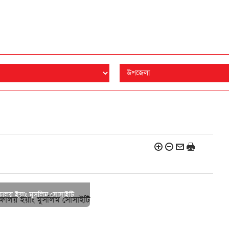
্ষালয় ইয়াং মুসলিম সোসাইটি