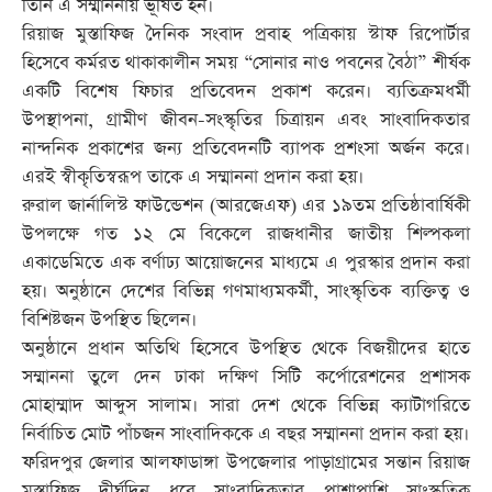
তিনি এ সম্মাননায় ভূষিত হন।
রিয়াজ মুস্তাফিজ দৈনিক সংবাদ প্রবাহ পত্রিকায় স্টাফ রিপোর্টার
হিসেবে কর্মরত থাকাকালীন সময় “সোনার নাও পবনের বৈঠা” শীর্ষক
একটি বিশেষ ফিচার প্রতিবেদন প্রকাশ করেন। ব্যতিক্রমধর্মী
উপস্থাপনা, গ্রামীণ জীবন-সংস্কৃতির চিত্রায়ন এবং সাংবাদিকতার
নান্দনিক প্রকাশের জন্য প্রতিবেদনটি ব্যাপক প্রশংসা অর্জন করে।
এরই স্বীকৃতিস্বরূপ তাকে এ সম্মাননা প্রদান করা হয়।
রুরাল জার্নালিস্ট ফাউন্ডেশন (আরজেএফ) এর ১৯তম প্রতিষ্ঠাবার্ষিকী
উপলক্ষে গত ১২ মে বিকেলে রাজধানীর জাতীয় শিল্পকলা
একাডেমিতে এক বর্ণাঢ্য আয়োজনের মাধ্যমে এ পুরস্কার প্রদান করা
হয়। অনুষ্ঠানে দেশের বিভিন্ন গণমাধ্যমকর্মী, সাংস্কৃতিক ব্যক্তিত্ব ও
বিশিষ্টজন উপস্থিত ছিলেন।
অনুষ্ঠানে প্রধান অতিথি হিসেবে উপস্থিত থেকে বিজয়ীদের হাতে
সম্মাননা তুলে দেন ঢাকা দক্ষিণ সিটি কর্পোরেশনের প্রশাসক
মোহাম্মাদ আব্দুস সালাম। সারা দেশ থেকে বিভিন্ন ক্যাটাগরিতে
নির্বাচিত মোট পাঁচজন সাংবাদিককে এ বছর সম্মাননা প্রদান করা হয়।
ফরিদপুর জেলার আলফাডাঙ্গা উপজেলার পাড়াগ্রামের সন্তান রিয়াজ
মুস্তাফিজ দীর্ঘদিন ধরে সাংবাদিকতার পাশাপাশি সাংস্কৃতিক