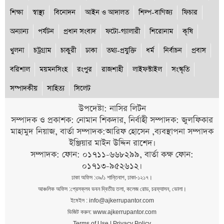
শিক্ষা
স্বাস্থ্য
বিনোদন
আইন ও আদালত
শিল্প-বাণিজ্য
ফিচার
অন্যান্য
পর্যটন
প্রধান সংবাদ
ফটো-গ্যালারী
শিরোনাম
কৃষি
খুলনা
চট্রগ্রাম
চাকুরী
ঢাকা
তথ্য-প্রযুক্তি
ধর্ম
নির্বাচন
প্রবাস
বরিশাল
ময়মনসিংহ
রংপুর
রাজশাহী
লাইফস্টাইল
সংস্কৃতি
সম্পাদকীয়
সাহিত্য
সিলেট
উপদেষ্টা: নাসির লিটন
সম্পাদক ও প্রকাশক: নোমান শিকদার, নির্বাহী সম্পাদক: জুলফিকার
মাহামুদ নিয়াজ, বার্তা সম্পাদক:আরিফ হোসেন ,ব্যবস্থাপনা সম্পাদক
ইঞ্জিয়ার মাইন উদ্দিন রাশেদ।
সম্পাদক: ফোন: ০১৭১১-৬৬৮২৯৯, বার্তা কক্ষ ফোন:
০১৭১৩-৯৫২৬১২।
ঢাকা অফিস :৩৯/১ শান্তিবাগ, ঢাকা-১২১৭।
আঞ্চলিক অফিস :প্রেসক্লব ভবন দ্বিতীয় তলা, কলেজ রোড, চরফ্যাসন, ভোলা।
ইমেইল : info@ajkerrupantor.com
ভিজিট করুন: www.ajkerrupantor.com
Terms of Use
|
Privacy Policy