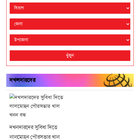
খুঁজুন
দখলদারদের
দখলদারদের সুবিধা দিতে
লালমোহন পৌরসভার খাল