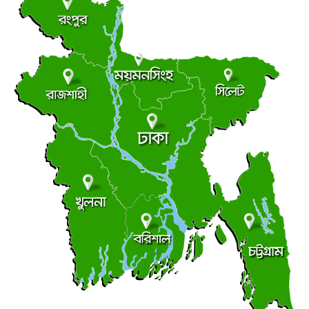
চাটমোহরে ধর্ষণ চেষ্টার অভিযোগে গ্রেপ্তার ১
●
শুক্রবার ● ৭ আগস্ট ২০২৬
তিন বছরেও শেষ হয়নি সাইক্লোন সেন্টার নির্মাণ,পরিদর্শনে
●
জলবায়ু ট্রাস্টের এমডি
শুক্রবার ● ৭ আগস্ট ২০২৬
ভূঞাপুরে লৌহজং নদীর মুখ খনন না করেই ৪৩ লাখ টাকা
●
কোষাগারে ফেরত
শুক্রবার ● ৭ আগস্ট ২০২৬
খুলনায় ধর্ষণ মামলায় ২ জনের যাবজ্জীবন
●
বৃহস্পতিবার ● ৬ আগস্ট ২০২৬