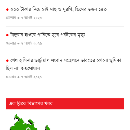
২০০ টাকার নিচে নেই মাছ ও মুরগি, ডিমের ডজন ১৫০
●
শুক্রবার ● ৭ আগস্ট ২০২৬
টাঙ্গুয়ার হাওরে পানিতে ডুবে পর্যটকের মৃত্যু
●
শুক্রবার ● ৭ আগস্ট ২০২৬
শেখ হাসিনার ভার্চ্যুয়াল সংবাদ সম্মেলনে ভারতের কোনো ভূমিকা
●
ছিল না: জয়সোয়াল
শুক্রবার ● ৭ আগস্ট ২০২৬
ইসলামী আন্দোলন বাংলাদেশ রংপুর জেলা কমিটির শপথ গ্রহণ
●
শুক্রবার ● ৭ আগস্ট ২০২৬
এক ক্লিকে বিভাগের খবর
দশমিনায় তেঁতুলিয়া নদীতে যুবক নিখোঁজ
●
শুক্রবার ● ৭ আগস্ট ২০২৬