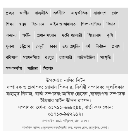
প্রচ্ছদ
জাতীয়
রাজনীতি
অর্থনীতি
আন্তর্জাতিক
সারাদেশ
খেলা
শিক্ষা
স্বাস্থ্য
বিনোদন
আইন ও আদালত
শিল্প-বাণিজ্য
ফিচার
অন্যান্য
পর্যটন
প্রধান সংবাদ
ফটো-গ্যালারী
শিরোনাম
কৃষি
খুলনা
চট্রগ্রাম
চাকুরী
ঢাকা
তথ্য-প্রযুক্তি
ধর্ম
নির্বাচন
প্রবাস
বরিশাল
ময়মনসিংহ
রংপুর
রাজশাহী
লাইফস্টাইল
সংস্কৃতি
সম্পাদকীয়
সাহিত্য
সিলেট
উপদেষ্টা: নাসির লিটন
সম্পাদক ও প্রকাশক: নোমান শিকদার, নির্বাহী সম্পাদক: জুলফিকার
মাহামুদ নিয়াজ, বার্তা সম্পাদক:আরিফ হোসেন ,ব্যবস্থাপনা সম্পাদক
ইঞ্জিয়ার মাইন উদ্দিন রাশেদ।
সম্পাদক: ফোন: ০১৭১১-৬৬৮২৯৯, বার্তা কক্ষ ফোন:
০১৭১৩-৯৫২৬১২।
ঢাকা অফিস :৩৯/১ শান্তিবাগ, ঢাকা-১২১৭।
আঞ্চলিক অফিস :প্রেসক্লব ভবন দ্বিতীয় তলা, কলেজ রোড, চরফ্যাসন, ভোলা।