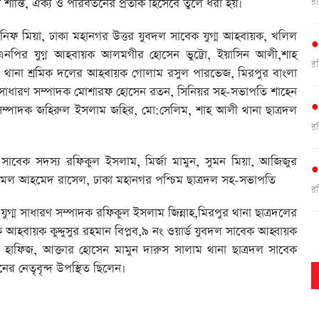
র
শান্তি, ঐক্য ও পরিবর্তনের প্রতীক হিসেবে তুলে ধরা হয়।
হানিফ মিয়া, ঢাকা মহানগর উত্তর যুবদল সাবেক যুগ্ম আহবায়ক, খলিল
িএনপির যুগ্ন আহবায়ক আলমগীর হোসেন ভুট্টো, ইয়াসিন আলী,শাহ
র
ম থানা শ্রমিক দলের আহবায়ক গোলাম রসুল পারভেজ, মিরপুর বাংলা
র সাধারণ সম্পাদক মোশারফ হোসেন রতন, সিনিয়র সহ-সভাপতি শাহেন
রণ সম্পাদক জহিরুল ইসলাম জহির, মো:সেলিম, শাহ আলী থানা ছাত্রদল
র
বেক সদস্য রফিকুল ইসলাম, মির্জা মামুন, সুমন মিয়া, আজিজুর
্যামল আহমেদ রাসেল, ঢাকা মহানগর পশ্চিম ছাত্রদল সহ-সভাপতি
র
যুগ্ম সাধারণ সম্পাদক রফিকুল ইসলাম জিন্নাহ,মিরপুর থানা ছাত্রদলের
বায়ক কুদ্দুসুর রহমান বিপ্লব,৯ নং ওয়ার্ড যুবদল সাবেক আহ্বায়ক
তা হাফিজ, আক্তার হোসেন মামুন দারুস সালাম থানা ছাত্রদল সাবেক
র
 নেতৃবৃন্দ উপস্থিত ছিলেন।
র