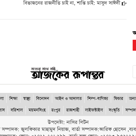
বিভাজনের রাজনীতি চাই না, শান্তি চাই: মাসুদ সাঈদী
আ
লা
শিক্ষা
স্বাস্থ্য
বিনোদন
আইন ও আদালত
শিল্প-বাণিজ্য
ফিচার
অন্য
রবাস
বরিশাল
ময়মনসিংহ
রংপুর
রাজশাহী
লাইফস্টাইল
সংস্কৃতি
সম্পা
উপদেষ্টা: নাসির লিটন
ী সম্পাদক: জুলফিকার মাহামুদ নিয়াজ, বার্তা সম্পাদক:আরিফ হোসেন ,ব্যবস্