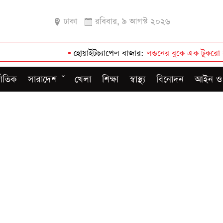
ঢাকা
রবিবার, ৯ আগস্ট ২০২৬
•
হোয়াইটচ্যাপেল বাজার
লন্ডনের বুকে এক টুকরো বাংলাদেশ
•
জাতিক
সারাদেশ
খেলা
শিক্ষা
স্বাস্থ্য
বিনোদন
আইন ও