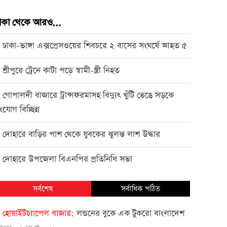
াকা থেকে আরও...
ঢাকা-ভাঙ্গা এক্সপ্রেসওয়ের শিবচরে ২ বাসের সংঘর্ষে আহত ৫
●
শ্রীপুরে ট্রেনে কাটা পড়ে স্বামী-স্ত্রী নিহত
●
গোপালদী বাজারে ট্রান্সফরমাসহ বিদ্যুৎ খুঁটি ভেঙে সড়কে
●
ংযোগ বিচ্ছিন্ন
দোহারে বাড়ির পাশ থেকে যুবকের ঝুলন্ত লাশ উদ্ধার
●
দোহারে উপজেলা বিএনপির প্রতিনিধি সভা
●
সর্বশেষ
সর্বাধিক পঠিত
হোয়াইটচ্যাপেল বাজার
লন্ডনের বুকে এক টুকরো বাংলাদেশ
●