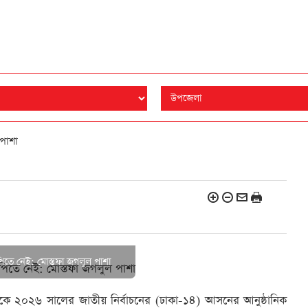
পাশা
িতে নেই: মোস্তফা জগলুল পাশা
কে ২০২৬ সালের জাতীয় নির্বাচনের (ঢাকা-১৪) আসনের আনুষ্ঠানিক