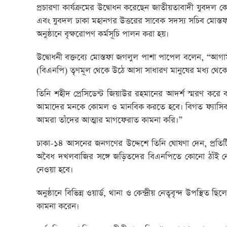
প্রচারণা কার্যক্রমের উদ্বোধন করেছেন জাতীয়তাবাদী যুবদল কেন
এবং যুবদল ঢাকা মহানগর উত্তরের সাবেক সদস্য সচিব মোস্তফা
অনুষ্ঠানে বৃক্ষরোপণ কর্মসূচি পালন করা হয়।
উদ্বোধনী বক্তব্যে মোস্তফা জগলুল পাশা পাপেল বলেন, “আগা
(বিএনপি) তৃণমূল থেকে উঠে আসা সাধারণ মানুষের মধ্য থেকেই প
তিনি শহীদ প্রেসিডেন্ট জিয়াউর রহমানের আদর্শ স্মরণ ক
আমাদের মনকে কোমল ও মানবিক করতে হবে। বিগত ফ্যাসিবাদী 
আমরা তাঁদের আত্মার মাগফেরাত কামনা করি।”
ঢাকা-১৪ আসনের জনগণের উদ্দেশে তিনি ঘোষণা দেন, প্রতিটি ম
অবৈধ দখলবাজির সঙ্গে জড়িতদের বিএনপিতে কোনো ঠাঁই নে
নেওয়া হবে।
অনুষ্ঠানে বিভিন্ন ওয়ার্ড, থানা ও কেন্দ্রীয় নেতৃবৃন্দ উপস্
কামনা করেন।