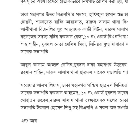
কর্মসূচির অংশ হিসেবে প্রতীকীভাবে নিমগাছ রোপণ করা হয়, যা 
ঢাকা মহানগর উত্তর বিএনপি’র সদস্য, হাফিজুল হাসান শুভ্র,
চৌধুরী, শাফায়েত রাব্বি আরাফাত, দারুস সালাম থানা ব
আলীথানা বিএনপির যুগ্ন আহবায়ক কাজী লিটন, দারুস সালা
কলেজের সদস্য সচিব ফয়সাল রেজা,১০ নং ওয়ার্ড বিএনপি’
শাহ শাহীন, যুবদল নেতা সেলিম মিয়া, সিনিয়র যুগ্ম সাধা
সাবেক সভাপতি
আবুল কালাম আজাদ লেলিন,যুবদল ঢাকা মহানগর উত্তরের সা
রহমান শাহিন, দারুস সালাম থানা ছাত্রদল সাবেক সভাপতি শ
সরোয়ার আলম পিয়াস, ঢাকা মহানগর পশ্চিম ছাত্রদল সিনিয়র 
সাবেক সভাপতি ফয়সাল আহমেদ, ১০ নং ওয়ার্ড যুবদল সাবেক আহ
মোহাম্মদ রুবেল,দারুস সালাম থানা স্বেচ্ছাসেবক দলের নে
সভাপতি ইকবাল হোসেন দিপু সহ বিএনপি ও সকল অঙ্গ সংগঠনের
এন/ আর