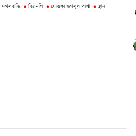
দখলবাজি
বিএনপি
মোস্তফা জগলুল পাশা
স্থান
●
●
●
●
র
আ
র
র
র
স
র