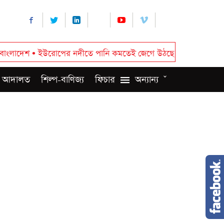
ইউরোপের নদীতে পানি কমতেই জেগে উঠছে যুদ্ধের স্মৃতি
•
রাষ্ট্রপতি নির্
 আদালত
শিল্প-বাণিজ্য
ফিচার
অন্যান্য