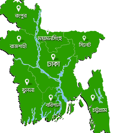
ড্যাবের ৩৭তম প্রতিষ্ঠাবার্ষিকীর চিকিৎসক সমাবেশে প্রধানমন্ত্রী
●
বিবার ● ৯ আগস্ট ২০২৬
ট্রাম্পের ৪০ কোটি ডলারের ‘বলরুম প্রকল্প’ আটকে দিলেন
●
দালত
বিবার ● ৯ আগস্ট ২০২৬
সন্ত্রাস বিরোধী আইনের মামলায় আ. লীগ-ছাত্রলীগের ৬ জন
●
িমান্ডে
বিবার ● ৯ আগস্ট ২০২৬
মালয়েশিয়ার উপ-অর্থমন্ত্রীর সঙ্গে বাংলাদেশ হাইকমিশনারের
●
াক্ষাৎ
বিবার ● ৯ আগস্ট ২০২৬