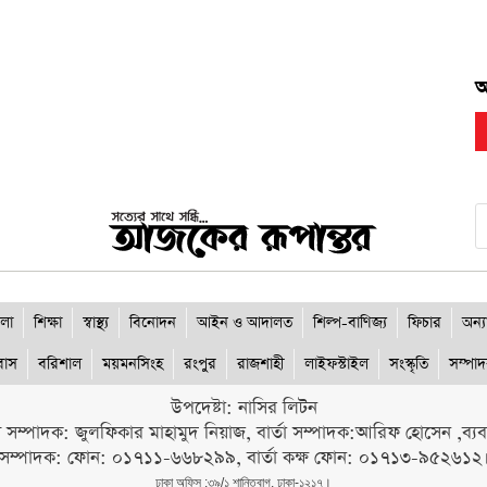
আ
লা
শিক্ষা
স্বাস্থ্য
বিনোদন
আইন ও আদালত
শিল্প-বাণিজ্য
ফিচার
অন্য
রবাস
বরিশাল
ময়মনসিংহ
রংপুর
রাজশাহী
লাইফস্টাইল
সংস্কৃতি
সম্পা
উপদেষ্টা: নাসির লিটন
ী সম্পাদক: জুলফিকার মাহামুদ নিয়াজ, বার্তা সম্পাদক:আরিফ হোসেন ,ব্যবস্
সম্পাদক: ফোন: ০১৭১১-৬৬৮২৯৯, বার্তা কক্ষ ফোন: ০১৭১৩-৯৫২৬১২
ঢাকা অফিস :৩৯/১ শান্তিবাগ, ঢাকা-১২১৭।