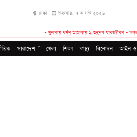
ঢাকা
শুক্রবার, ৭ আগস্ট ২০২৬
•
খুলনায় ধর্ষণ মামলায় ২ জনের যাবজ্জীবন
•
চলন্ত ট্রেন থেক
জাতিক
সারাদেশ
খেলা
শিক্ষা
স্বাস্থ্য
বিনোদন
আইন ও