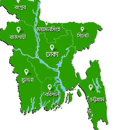
লংমার্চ ও মহাসমাবেশের ঘোষণা জামায়াত নেতৃত্বাধীন ১১
●
লের
ৃহস্পতিবার ● ৬ আগস্ট ২০২৬
ছাত্র রাজনীতি
আধিপত্যের লড়াইয়ে ছাত্রদল-শিবির
●
ৃহস্পতিবার ● ৬ আগস্ট ২০২৬
সচিবালয়মুখী মিছিল, জামায়াত জোট পুলিশের মৃদু ধাক্কাধাক্কি
●
ৃহস্পতিবার ● ৬ আগস্ট ২০২৬
লালমোহনে ফেয়ার ডায়াগনস্টিক সেন্টারের উদ্বোধন
●
ৃহস্পতিবার ● ৬ আগস্ট ২০২৬