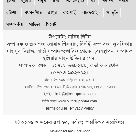
খুলনা
চট্রগ্রাম
চাকুরী
ঢাকা
তথ্য-প্রযুক্তি
ধর্ম
নির্বাচন
প্রবাস
বরিশাল
ময়মনসিংহ
রংপুর
রাজশাহী
লাইফস্টাইল
সংস্কৃতি
সম্পাদকীয়
সাহিত্য
সিলেট
উপদেষ্টা: নাসির লিটন
সম্পাদক ও প্রকাশক: নোমান শিকদার, নির্বাহী সম্পাদক: জুলফিকার
মাহামুদ নিয়াজ, বার্তা সম্পাদক:আরিফ হোসেন ,ব্যবস্থাপনা সম্পাদক
ইঞ্জিয়ার মাইন উদ্দিন রাশেদ।
সম্পাদক: ফোন: ০১৭১১-৬৬৮২৯৯, বার্তা কক্ষ ফোন:
০১৭১৩-৯৫২৬১২।
ঢাকা অফিস :৩৯/১ শান্তিবাগ, ঢাকা-১২১৭।
আঞ্চলিক অফিস :প্রেসক্লব ভবন দ্বিতীয় তলা, কলেজ রোড, চরফ্যাসন, ভোলা।
ইমেইল : info@ajkerrupantor.com
ভিজিট করুন: www.ajkerrupantor.com
Terms of Use
|
Privacy Policy
© ২০২৬ আজকের রূপান্তর, সর্বস্বত্ব স্বত্বাধিকার সংরক্ষিত।
Developed by:
Dotsilicon