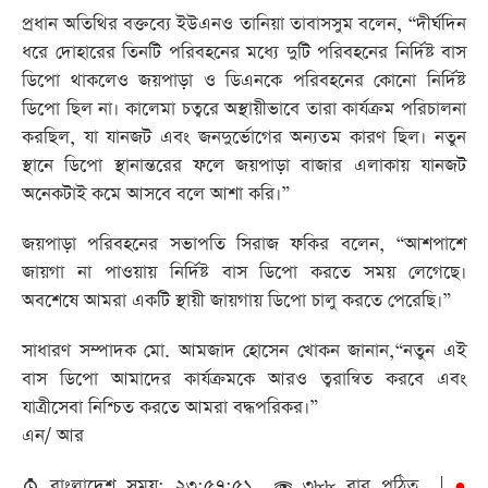
প্রধান অতিথির বক্তব্যে ইউএনও তানিয়া তাবাসসুম বলেন, “দীর্ঘদিন
ধরে দোহারের তিনটি পরিবহনের মধ্যে দুটি পরিবহনের নির্দিষ্ট বাস
ডিপো থাকলেও জয়পাড়া ও ডিএনকে পরিবহনের কোনো নির্দিষ্ট
ডিপো ছিল না। কালেমা চত্বরে অস্থায়ীভাবে তারা কার্যক্রম পরিচালনা
করছিল, যা যানজট এবং জনদুর্ভোগের অন্যতম কারণ ছিল। নতুন
স্থানে ডিপো স্থানান্তরের ফলে জয়পাড়া বাজার এলাকায় যানজট
অনেকটাই কমে আসবে বলে আশা করি।”
জয়পাড়া পরিবহনের সভাপতি সিরাজ ফকির বলেন, “আশপাশে
জায়গা না পাওয়ায় নির্দিষ্ট বাস ডিপো করতে সময় লেগেছে।
অবশেষে আমরা একটি স্থায়ী জায়গায় ডিপো চালু করতে পেরেছি।”
সাধারণ সম্পাদক মো. আমজাদ হোসেন খোকন জানান,“নতুন এই
বাস ডিপো আমাদের কার্যক্রমকে আরও ত্বরান্বিত করবে এবং
যাত্রীসেবা নিশ্চিত করতে আমরা বদ্ধপরিকর।”
এন/ আর
বাংলাদেশ সময়: ২৩:৫৭:৫১
৩৮৮ বার পঠিত |
●