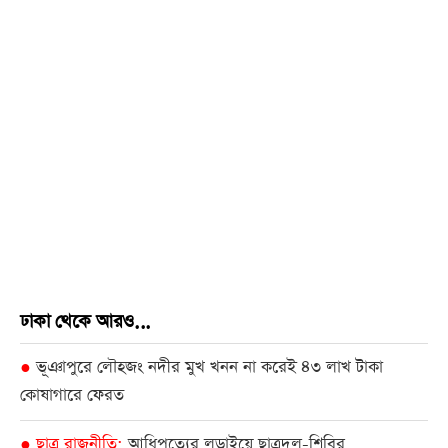
ঢাকা থেকে আরও...
ভূঞাপুরে লৌহজং নদীর মুখ খনন না করেই ৪৩ লাখ টাকা
●
কোষাগারে ফেরত
ছাত্র রাজনীতি
আধিপত্যের লড়াইয়ে ছাত্রদল-শিবির
●