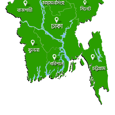
তিন বছরেও শেষ হয়নি সাইক্লোন সেন্টার নির্মাণ,পরিদর্শনে
●
জলবায়ু ট্রাস্টের এমডি
শুক্রবার ● ৭ আগস্ট ২০২৬
ভূঞাপুরে লৌহজং নদীর মুখ খনন না করেই ৪৩ লাখ টাকা
●
কোষাগারে ফেরত
শুক্রবার ● ৭ আগস্ট ২০২৬
খুলনায় ধর্ষণ মামলায় ২ জনের যাবজ্জীবন
●
বৃহস্পতিবার ● ৬ আগস্ট ২০২৬