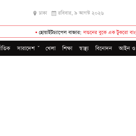
ঢাকা
রবিবার, ৯ আগস্ট ২০২৬
•
হোয়াইটচ্যাপেল বাজার
লন্ডনের বুকে এক টুকরো বাংলাদেশ
•
ইউরোপের
জাতিক
সারাদেশ
খেলা
শিক্ষা
স্বাস্থ্য
বিনোদন
আইন ও