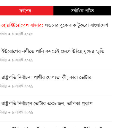
সর্বশেষ
সর্বাধিক পঠিত
হোয়াইটচ্যাপেল বাজার
লন্ডনের বুকে এক টুকরো বাংলাদেশ
●
বিবার ● ৯ আগস্ট ২০২৬
ইউরোপের নদীতে পানি কমতেই জেগে উঠছে যুদ্ধের স্মৃতি
●
বিবার ● ৯ আগস্ট ২০২৬
রাষ্ট্রপতি নির্বাচন: প্রার্থীর যোগ্যতা কী, কারা ভোটার
●
বিবার ● ৯ আগস্ট ২০২৬
রাষ্ট্রপতি নির্বাচনে ভোটার ৩৪৯ জন, তালিকা প্রকাশ
●
বিবার ● ৯ আগস্ট ২০২৬
এনআইডি কার্যক্রম উদ্বোধনে বাহরাইন যাচ্ছেন ইসি মাছউদ
●