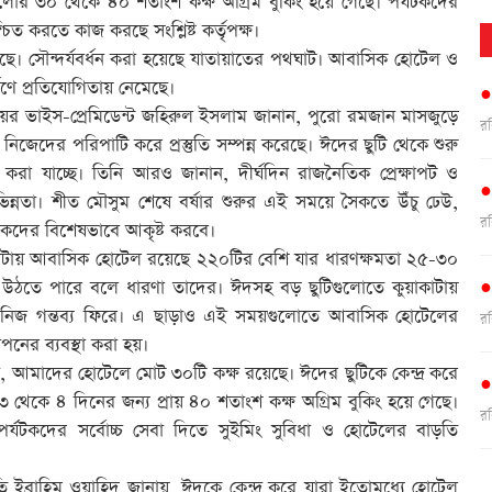
গুলোর ৩০ থেকে ৪০ শতাংশ কক্ষ অগ্রিম বুকিং হয়ে গেছে। পর্যটকদের
্চিত করতে কাজ করছে সংশ্লিষ্ট কর্তৃপক্ষ।
। সৌন্দর্যবর্ধন করা হয়েছে যাতায়াতের পথঘাট। আবাসিক হোটেল ও
ষণে প্রতিযোগিতায় নেমেছে।
িয়র ভাইস-প্রেমিডেন্ট জহিরুল ইসলাম জানান, পুরো রমজান মাসজুড়ে
র
জেদের পরিপাটি করে প্রস্তুতি সম্পন্ন করেছে। ঈদের ছুটি থেকে শুরু
া যাচ্ছে। তিনি আরও জানান, দীর্ঘদিন রাজনৈতিক প্রেক্ষাপট ও
নতা। শীত মৌসুম শেষে বর্ষার শুরুর এই সময়ে সৈকতে উঁচু ঢেউ,
র
টকদের বিশেষভাবে আকৃষ্ট করবে।
াটায় আবাসিক হোটেল রয়েছে ২২০টির বেশি যার ধারণক্ষমতা ২৫-৩০
উঠতে পারে বলে ধারণা তাদের। ঈদসহ বড় ছুটিগুলোতে কুয়াকাটায়
ে নিজ গন্তব্য ফিরে। এ ছাড়াও এই সময়গুলোতে আবাসিক হোটেলের
র
পনের ব্যবস্থা করা হয়।
আমাদের হোটেলে মোট ৩০টি কক্ষ রয়েছে। ঈদের ছুটিকে কেন্দ্র করে
েকে ৪ দিনের জন্য প্রায় ৪০ শতাংশ কক্ষ অগ্রিম বুকিং হয়ে গেছে।
র
্যটকদের সর্বোচ্চ সেবা দিতে সুইমিং সুবিধা ও হোটেলের বাড়তি
ইব্রাহিম ওয়াহিদ জানায়, ঈদকে কেন্দ্র করে যারা ইতোমধ্যে হোটেল