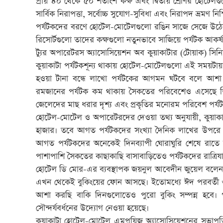
প্রায় ৪০ থেকে ৫০ শতাংশ কক্ষ এবং দ্বিতীয় শ্রেণির হোটেল
সার্বিক নিরাপত্তা, সর্বোচ্চ সুযোগ-সুবিধা এবং নিরাপদ ভ্রমণ নিশ
পর্যটকদের বরণে হোটেল-মোটেলগুলো রঙিন সাজে সেজে উঠেছে
রিসোর্টগুলো তাদের কক্ষগুলো নতুনভাবে সাজিয়ে পর্যটক আকর্
ট্যুর অপারেটরস অ্যাসোসিয়েশন অব কুয়াকাটার (টোয়াক) সিন
কুয়াকাটা পর্যটকশূন্য থাকায় হোটেল-মোটেলগুলো এই সময়টায় নি
হওয়া টানা বন্ধে লাখো পর্যটকের আগমন ঘটবে বলে আশা কর
রমজানের পর্যটক কম থাকায় সৈকতের পরিবেশেও এসেছে ভিন্
জেলেদের মাছ ধরার দৃশ্য এবং প্রকৃতির মনোরম পরিবেশ পর্য
হোটেল-মোটেল ও অপারেটরদের দেওয়া তথ্য অনুযায়ী, কুয়াক
হাজার। তবে আগত পর্যটকদের সংখ্যা দৈনিক লাখের উপরে 
আগত পর্যটকদের অনেকেই দিনব্যাপী ঘোরাঘুরি শেষে রাত
পাশাপাশি সৈকতের কাছাকাছি বাসাবাড়িতেও পর্যটকদের রাত্রিযা
হোটেল ডি মোর-এর ব্যবস্থাপক জয়নুল আবেদীন জুয়েল বলেন, 
এখন থেকেই বুকিংয়ের ফোন আসছে। ইতোমধ্যে ঈদ পরবর্তী ৩ থ
আশা করছি বাকি দিনগুলোতেও পুরো বুকিং সম্পন্ন হবে। পর
সৌন্দর্যবর্ধনের উদ্যোগ নেওয়া হয়েছে।
কুয়াকাটা হোটেল-মোটেল এমপ্লয়িজ অ্যাসোসিয়েশনের সভাপতি 