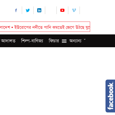
 নদীতে পানি কমতেই জেগে উঠছে যুদ্ধের স্মৃতি
•
রাষ্ট্রপতি নির্বাচন: প্
 আদালত
শিল্প-বাণিজ্য
ফিচার
অন্যান্য