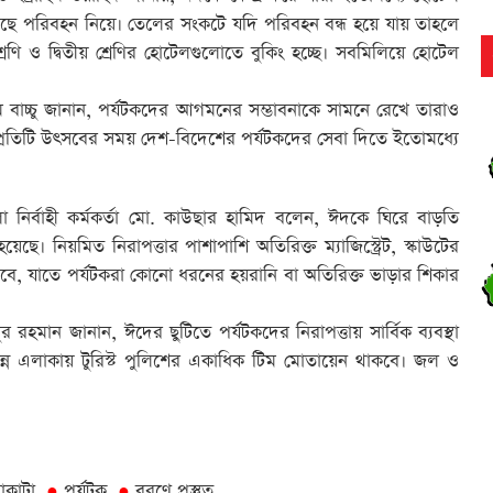
র
রছে পরিবহন নিয়ে। তেলের সংকটে যদি পরিবহন বন্ধ হয়ে যায় তাহলে
ণি ও দ্বিতীয় শ্রেণির হোটেলগুলোতে বুকিং হচ্ছে। সবমিলিয়ে হোটেল
 বাচ্চু জানান, পর্যটকদের আগমনের সম্ভাবনাকে সামনে রেখে তারাও
র
ে। প্রতিটি উৎসবের সময় দেশ-বিদেশের পর্যটকদের সেবা দিতে ইতোমধ্যে
র
 নির্বাহী কর্মকর্তা মো. কাউছার হামিদ বলেন, ঈদকে ঘিরে বাড়তি
েছে। নিয়মিত নিরাপত্তার পাশাপাশি অতিরিক্ত ম্যাজিস্ট্রেট, স্কাউটের
বে, যাতে পর্যটকরা কোনো ধরনের হয়রানি বা অতিরিক্ত ভাড়ার শিকার
আ
র রহমান জানান, ঈদের ছুটিতে পর্যটকদের নিরাপত্তায় সার্বিক ব্যবস্থা
র
িভিন্ন এলাকায় টুরিস্ট পুলিশের একাধিক টিম মোতায়েন থাকবে। জল ও
র
র
য়াকাটা
পর্যটক
বরণে প্রস্তুত
●
●