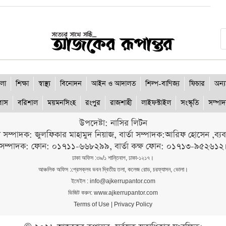
লা
শিক্ষা
স্বাস্থ্য
বিনোদন
আইন ও আদালত
শিল্প-বাণিজ্য
ফিচার
অন্য
রবাস
বরিশাল
ময়মনসিংহ
রংপুর
রাজশাহী
লাইফস্টাইল
সংস্কৃতি
সম্পা
উপদেষ্টা: নাসির লিটন
ী সম্পাদক: জুলফিকার মাহামুদ নিয়াজ, বার্তা সম্পাদক:আরিফ হোসেন ,ব্যবস্
সম্পাদক: ফোন: ০১৭১১-৬৬৮২৯৯, বার্তা কক্ষ ফোন: ০১৭১৩-৯৫২৬১২
ঢাকা অফিস :৩৯/১ শান্তিবাগ, ঢাকা-১২১৭।
আঞ্চলিক অফিস :প্রেসক্লব ভবন দ্বিতীয় তলা, কলেজ রোড, চরফ্যাসন, ভোলা।
ইমেইল : info@ajkerrupantor.com
ভিজিট করুন: www.ajkerrupantor.com
Terms of Use
|
Privacy Policy