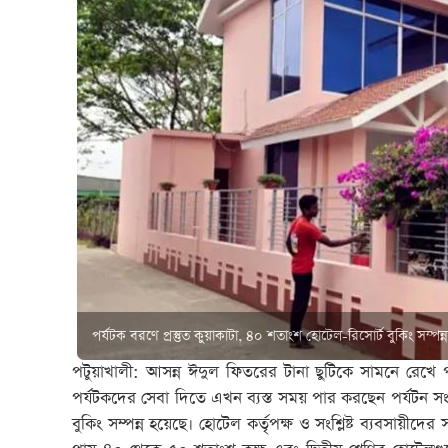
পর্যটক বরণে প্রস্তুত কুয়াকাটা, ৪০ শতাংশ হোটেল-রিসোর্ট বুকিং সম্পন্ন
পটুয়াখালী: আসন্ন ঈদুল ফিতরের টানা ছুটিকে সামনে রেখে পর্য
পর্যটকদের সেবা দিতে এখন ব্যস্ত সময় পার করছেন পর্যটন সংশ্
বুকিং সম্পন্ন হয়েছে। হোটেল কর্তৃপক্ষ ও সংশ্লিষ্ট ব্যবসায়ীদে