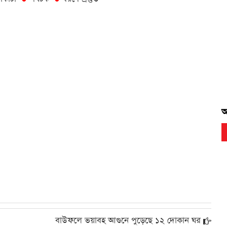
স
র
আ
বাউফলে ভয়াবহ আগুনে পুড়েছে ১২ দোকান ঘর