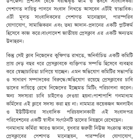
উপজেলা প্রশাসন থেকে বরাদ্ধকৃত জমি ও ভবনে সাংবাদিকরা
পেশাগত দায়িত্ব পালনে সংবাদ লিখতে আসবেন এটাঁই স্বাভাবিক।
এটাঁ মূলত সাংবাদিকদের পেশাগত মানোন্নয়ন, পারস্পরিব
যোগাযোগ, সামাজিকরন এবং তথ্য আদান-প্রদানের একটি প্লাটফর্ম
হিসেবে কাজ করে।বাংলাদেশ জাতীয়য় প্রেসক্লাব এর একটি অন্যতম
উদাহরন।
কিন্তু সেই ক্লাব নিজেদের কুক্ষিগত রাখতে, অনির্বাচিত একটি কমিটি
প্রায় দেড় বছর ধরে প্রেসক্লাবকে ব্যক্তিগত সম্পতি হিসেবে ব্যবহার
করে স্বেচ্ছাচারিতা চালিয়ে যাচ্ছেন। এমন অভিযোগ কমিটির সভাপতি
ও সাধারণ সম্পাদকের বিরুদ্ধে।অভিযোগ রয়েছে প্রেসক্লাবের চাবি
তাদের দায়িত্বে রেখে নিজেদের ইচ্ছেমত মিটিং পরিচালনা করেন।
অন্য সদস্যরা চাবি চাইলেও দেওয়া হয়না।পাশাপাশি গনমাধ্যম
কর্মিদের এই ক্লাবে সদস্য করা হয় না। নামমাত্র কয়েকজন অনলাইন
ও ইউটিউবার সাংবাদিক পরিচয়দানকারী এই সংবাদপত্র
পরিবেশনের একটি স্বাধীন সংগঠনটি তাদের নিয়ন্ত্রনে রেখেছেন।
গনমাধ্যম কর্মিরা আরও জানান, বুধবার জরুরী নিউজ সংক্রান্ত কাজে
প্রেসক্লাবের পেশাগত মানোন্নয়ন, পারস্পরিব যোগাযোগ,