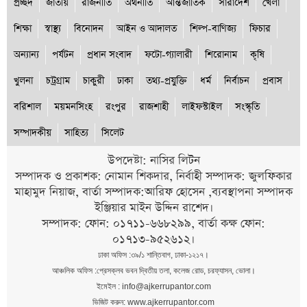
প্রচ্ছদ
জাতীয়
রাজনীতি
অর্থনীতি
আন্তর্জাতিক
সারাদেশ
খেলা
শিক্ষা
স্বাস্থ্য
বিনোদন
আইন ও আদালত
শিল্প-বাণিজ্য
ফিচার
অন্যান্য
পর্যটন
প্রধান সংবাদ
ফটো-গ্যালারী
শিরোনাম
কৃষি
খুলনা
চট্রগ্রাম
চাকুরী
ঢাকা
তথ্য-প্রযুক্তি
ধর্ম
নির্বাচন
প্রবাস
বরিশাল
ময়মনসিংহ
রংপুর
রাজশাহী
লাইফস্টাইল
সংস্কৃতি
সম্পাদকীয়
সাহিত্য
সিলেট
উপদেষ্টা: নাসির লিটন
সম্পাদক ও প্রকাশক: নোমান শিকদার, নির্বাহী সম্পাদক: জুলফিকার
মাহামুদ নিয়াজ, বার্তা সম্পাদক:আরিফ হোসেন ,ব্যবস্থাপনা সম্পাদক
ইঞ্জিয়ার মাইন উদ্দিন রাশেদ।
সম্পাদক: ফোন: ০১৭১১-৬৬৮২৯৯, বার্তা কক্ষ ফোন:
০১৭১৩-৯৫২৬১২।
ঢাকা অফিস :৩৯/১ শান্তিবাগ, ঢাকা-১২১৭।
আঞ্চলিক অফিস :প্রেসক্লব ভবন দ্বিতীয় তলা, কলেজ রোড, চরফ্যাসন, ভোলা।
ইমেইল : info@ajkerrupantor.com
ভিজিট করুন: www.ajkerrupantor.com