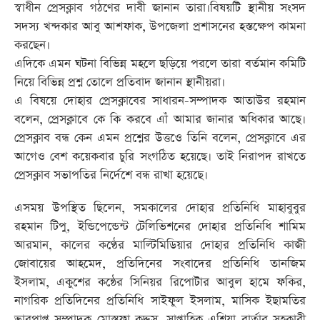
স্বাধীন প্রেসক্লাব গঠণের দাবী জানান তারা।বিষয়টি স্থানীয় সংসদ
সদস্য খন্দকার আবু আশফাক, উপজেলা প্রশাসনের হস্তক্ষেপ কামনা
করছেন।
এদিকে এমন ঘটনা বিভিন্ন মহলে ছড়িয়ে পরলে তারা বর্তমান কমিটি
নিয়ে বিভিন্ন প্রশ্ন তোলে প্রতিবাদ জানান স্থানীয়রা।
এ বিষয়ে দোহার প্রেসক্লাবের সাধারন-সম্পাদক আতাউর রহমান
বলেন, প্রেসক্লাবে কে কি করবে এাঁ আমার জানার অধিকার আছে।
প্রেসক্লাব বন্ধ কেন এমন প্রশ্নের উত্তওে তিনি বলেন, প্রেসক্লাবে এর
আগেও বেশ কয়েকবার চুরি সংগঠিত হয়েছে। তাই নিরাপদ রাখতে
প্রেসক্লাব সভাপতির নির্দেশে বন্ধ রাখা হয়েছে।
এসময় উপস্থিত ছিলেন, সমকালের দোহার প্রতিনিধি মাহাবুবুর
রহমান টিপু, ইন্ডিপেন্ডেন্ট টেলিভিশনের দোহার প্রতিনিধি শামিম
আরমান, কালের কণ্ঠের মাল্টিমিডিয়ার দোহার প্রতিনিধি কাজী
জোবায়ের আহমেদ, প্রতিদিনের সংবাদের প্রতিনিধি তানজিম
ইসলাম, একুশের কন্ঠের সিনিয়র রিপোটার আবুল হামে ফকির,
নাগরিক প্রতিদিনের প্রতিনিধি সাইফুল ইসলাম, মাসিক ইছামতির
ভারপ্রাপ্ত সম্পাদক মোস্তফা কুদ্দুস, সাপ্তাহিক এশিয়া বার্তার সহকারী