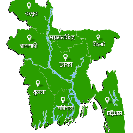
লংমার্চ ও মহাসমাবেশের ঘোষণা জামায়াত নেতৃত্বাধীন ১১ দলের
●
বৃহস্পতিবার ● ৬ আগস্ট ২০২৬
ছাত্র রাজনীতি
আধিপত্যের লড়াইয়ে ছাত্রদল-শিবির
●
বৃহস্পতিবার ● ৬ আগস্ট ২০২৬
সচিবালয়মুখী মিছিল, জামায়াত জোট পুলিশের মৃদু ধাক্কাধাক্কি
●
বৃহস্পতিবার ● ৬ আগস্ট ২০২৬
লালমোহনে ফেয়ার ডায়াগনস্টিক সেন্টারের উদ্বোধন
●
বৃহস্পতিবার ● ৬ আগস্ট ২০২৬