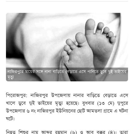
নাজিরপুরে মায়ের সঙ্গে নানা বাড়িতে বেড়াতে এসে পানিতে ডুবে দুই ভাইয়ের
মৃত্যু
পিরোজপুর: নাজিরপুর উপজেলায় নানার বাড়িতে বেড়াতে এসে
খালে ডুবে দুই ভাইয়ের মৃত্যু হয়েছে। বুধবার (১৩ মে) দুপুরে
উপজেলার ৬ নং নাজিরপুর ইউনিয়নের ছোট আমতলা গ্রামে এ ঘটনা
ঘটে।
নিহত শিশুর নাম আব্দুর রহমান (৬) ও আবু বক্কর (৪)। তারা