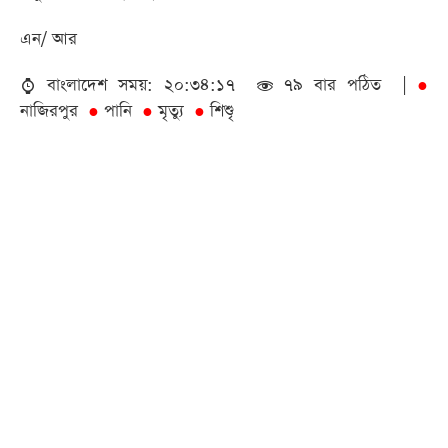
এন/ আর
বাংলাদেশ সময়: ২০:৩৪:১৭
৭৯ বার পঠিত |
●
নাজিরপুর
পানি
মৃত্যু
শিশুৃ
●
●
●