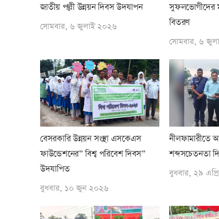
জাতীয় পল্লী উন্নয়ন দিবস উদযাপন
সুফলভোগীদের ম
বিতরণ
সোমবার, ৬ জুলাই ২০২৬
সোমবার, ৬ জু
বেসরকারি উন্নয়ন সংস্থা এসকেএস
নীলফামারীতে আন
ফাউন্ডেশনের” বিশ্ব পরিবেশ দিবস”
শব্দসচেতনতা দ
উদযাপিত
বুধবার, ২৯ এপ্
বুধবার, ১০ জুন ২০২৬