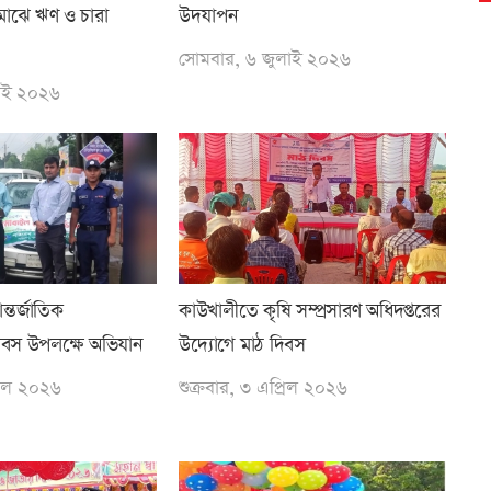
াঝে ঋণ ও চারা
উদযাপন
সোমবার, ৬ জুলাই ২০২৬
লাই ২০২৬
্তর্জাতিক
কাউখালীতে কৃষি সম্প্রসারণ অধিদপ্তরের
িবস উপলক্ষে অভিযান
উদ্যোগে মাঠ দিবস
রিল ২০২৬
শুক্রবার, ৩ এপ্রিল ২০২৬