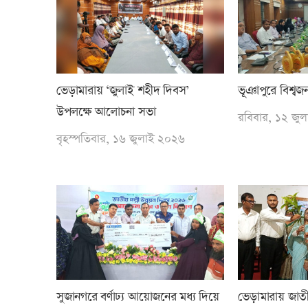
ভেড়ামারায় ‘জুলাই শহীদ দিবস’
ভূঞাপুরে বিশ্বজ
উপলক্ষে আলোচনা সভা
রবিবার, ১২ জু
বৃহস্পতিবার, ১৬ জুলাই ২০২৬
সুজানগরে বর্ণাঢ্য আয়োজনের মধ্য দিয়ে
ভেড়ামারায় জাতীয়