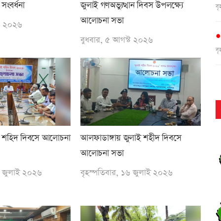
জুলাই গণঅভ্যুত্থান দিবস উপলক্ষ্যে
সংবর্ধনা
ব
আলোচনা সভা
্ট ২০২৬
বুধবার, ৫ আগস্ট ২০২৬
ব
ব
াই শহিদ দিবসে আলোচনা
আলফাডাঙ্গায় জুলাই শহীদ দিবসে
ব
আলোচনা সভা
৬ জুলাই ২০২৬
বৃহস্পতিবার, ১৬ জুলাই ২০২৬
দ
ব