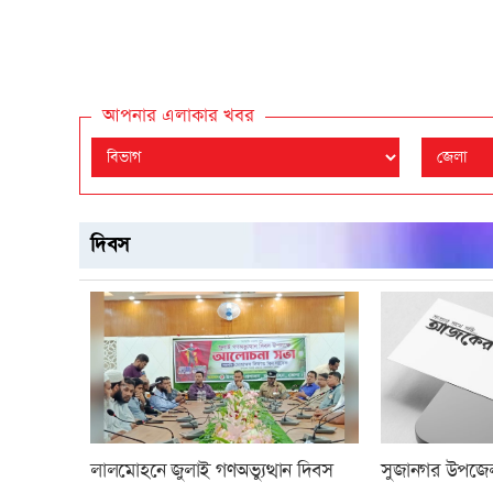
আপনার এলাকার খবর
দিবস
লালমোহনে জুলাই গণঅভ্যুত্থান দিবস
সুজানগর উপজেলা