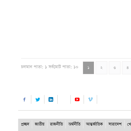
চলমান পাতা: ১ সর্বমোট পাতা: ১০
১
২
৩
৪
প্রচ্ছদ
জাতীয়
রাজনীতি
অর্থনীতি
আন্তর্জাতিক
সারাদেশ
খে