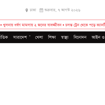
ঢাকা
শুক্রবার, ৭ আগস্ট ২০২৬
ায় ২ জনের যাবজ্জীবন
•
চলন্ত ট্রেন থেকে পড়ে ক্যানটিন বয় নিহত
•
পোষা ক
জাতিক
সারাদেশ
খেলা
শিক্ষা
স্বাস্থ্য
বিনোদন
আইন ও