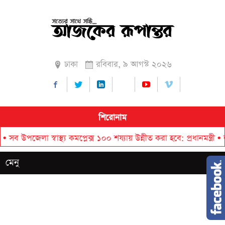
ঢাকা
রবিবার, ৯ আগস্ট ২০২৬
শিরোনাম
েলা স্বাস্থ্য কমপ্লেক্স ১০০ শয্যায় উন্নীত করা হবে: প্রধানমন্ত্রী
•
লালমোহন
মেনু