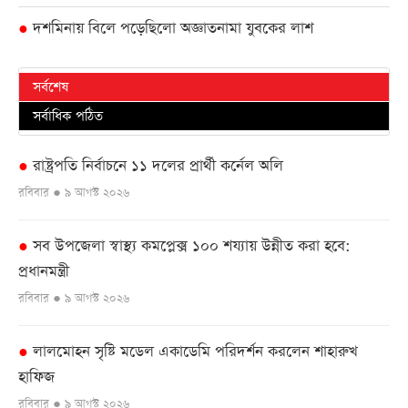
দশমিনায় বিলে পড়েছিলো অজ্ঞাতনামা যুবকের লাশ
●
সর্বশেষ
সর্বাধিক পঠিত
রাষ্ট্রপতি নির্বাচনে ১১ দলের প্রার্থী কর্নেল অলি
●
রবিবার ● ৯ আগস্ট ২০২৬
সব উপজেলা স্বাস্থ্য কমপ্লেক্স ১০০ শয্যায় উন্নীত করা হবে:
●
প্রধানমন্ত্রী
রবিবার ● ৯ আগস্ট ২০২৬
লালমোহন সৃষ্টি মডেল একাডেমি পরিদর্শন করলেন শাহারুখ
●
হাফিজ
রবিবার ● ৯ আগস্ট ২০২৬