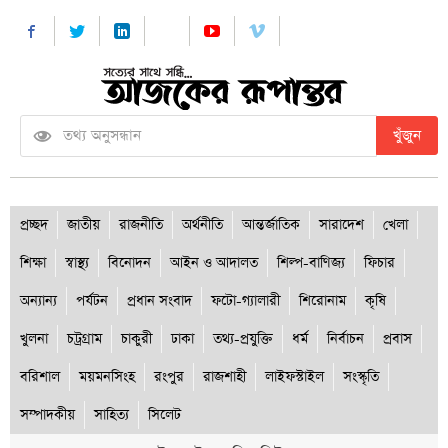
খুঁজুন
প্রচ্ছদ
জাতীয়
রাজনীতি
অর্থনীতি
আন্তর্জাতিক
সারাদেশ
খেলা
শিক্ষা
স্বাস্থ্য
বিনোদন
আইন ও আদালত
শিল্প-বাণিজ্য
ফিচার
অন্যান্য
পর্যটন
প্রধান সংবাদ
ফটো-গ্যালারী
শিরোনাম
কৃষি
খুলনা
চট্রগ্রাম
চাকুরী
ঢাকা
তথ্য-প্রযুক্তি
ধর্ম
নির্বাচন
প্রবাস
বরিশাল
ময়মনসিংহ
রংপুর
রাজশাহী
লাইফস্টাইল
সংস্কৃতি
সম্পাদকীয়
সাহিত্য
সিলেট