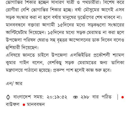
ভোগান্তির শিকার হচ্ছেন সাধারণ যাত্রী ও পথচারীরা। বিশেষ করে
রোগীরা বেশি ভোগান্তির শিকার হচ্ছে। বর্ষা মৌসুমের আগেই এসব
সড়ক সংস্কার করা না হলে বর্ষায় মানুষের দুর্ভোগের শেষ থাকবে না।
মানববন্ধনে বক্তারা আগামী ১৫দিনের মধ্যে সড়কগুলো সংস্কারের
আল্টিমেটাম দিয়েছেন। ১৫দিনের মধ্যে সড়ক মেরামত না করা হলে
উপজেলা পরিষদ ঘেরাও সহ বৃহত্তর আন্দোলনের ডাক দিবেন বলেও
হুশিয়ারী দিয়েছেন।
এবিষয়ে জানতে চাইলে উপজেলা এলজিইডির প্রকৌশলী শ্যামল
কুমার গাইন বলেন, বেশকিছু সড়ক মেরামতের জন্য তালিকা
মন্ত্রণালয়ে পাঠানো হয়েছে। প্রকল্প পাশ হলেই কাজ শুরু হবে।
এন/ আর
বাংলাদেশ সময়: ২০:১৯:৫২
২৯৮ বার পঠিত |
●
বাউফল
মানববন্ধন
●