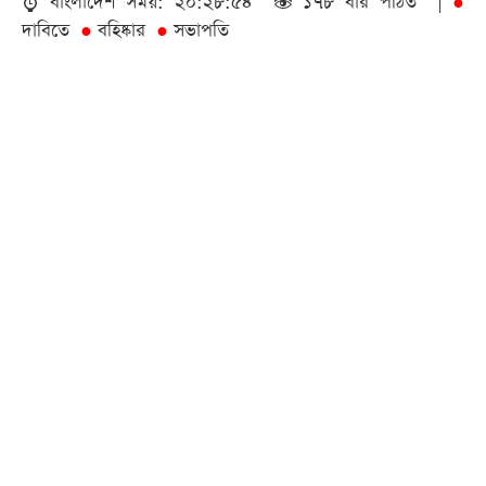
বাংলাদেশ সময়: ২০:২৮:৫৪
১৭৮ বার পঠিত |
●
দাবিতে
বহিষ্কার
সভাপতি
●
●