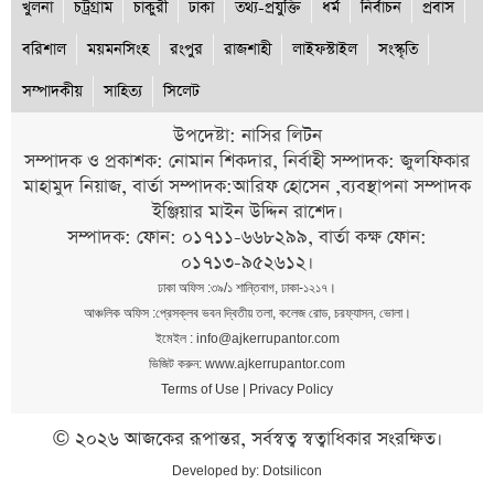
খুলনা
চট্রগ্রাম
চাকুরী
ঢাকা
তথ্য-প্রযুক্তি
ধর্ম
নির্বাচন
প্রবাস
বরিশাল
ময়মনসিংহ
রংপুর
রাজশাহী
লাইফস্টাইল
সংস্কৃতি
সম্পাদকীয়
সাহিত্য
সিলেট
উপদেষ্টা: নাসির লিটন
সম্পাদক ও প্রকাশক: নোমান শিকদার, নির্বাহী সম্পাদক: জুলফিকার
মাহামুদ নিয়াজ, বার্তা সম্পাদক:আরিফ হোসেন ,ব্যবস্থাপনা সম্পাদক
ইঞ্জিয়ার মাইন উদ্দিন রাশেদ।
সম্পাদক: ফোন: ০১৭১১-৬৬৮২৯৯, বার্তা কক্ষ ফোন:
০১৭১৩-৯৫২৬১২।
ঢাকা অফিস :৩৯/১ শান্তিবাগ, ঢাকা-১২১৭।
আঞ্চলিক অফিস :প্রেসক্লব ভবন দ্বিতীয় তলা, কলেজ রোড, চরফ্যাসন, ভোলা।
ইমেইল : info@ajkerrupantor.com
ভিজিট করুন: www.ajkerrupantor.com
Terms of Use
|
Privacy Policy
© ২০২৬ আজকের রূপান্তর, সর্বস্বত্ব স্বত্বাধিকার সংরক্ষিত।
Developed by:
Dotsilicon