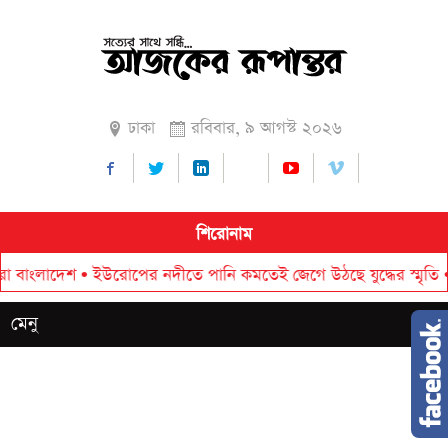
ঢাকা
রবিবার, ৯ আগস্ট ২০২৬
শিরোনাম
াদেশ
•
ইউরোপের নদীতে পানি কমতেই জেগে উঠছে যুদ্ধের স্মৃতি
•
রাষ্ট্র
মেনু