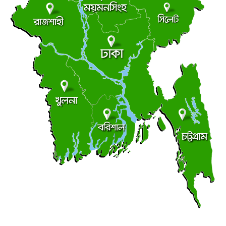
ট্রাম্পের ৪০ কোটি ডলারের ‘বলরুম প্রকল্প’ আটকে দিলেন
●
আদালত
রবিবার ● ৯ আগস্ট ২০২৬
সন্ত্রাস বিরোধী আইনের মামলায় আ. লীগ-ছাত্রলীগের ৬ জন
●
রিমান্ডে
রবিবার ● ৯ আগস্ট ২০২৬
মালয়েশিয়ার উপ-অর্থমন্ত্রীর সঙ্গে বাংলাদেশ হাইকমিশনারের
●
সাক্ষাৎ
রবিবার ● ৯ আগস্ট ২০২৬