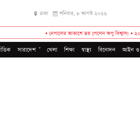
ঢাকা
শনিবার, ৮ আগস্ট ২০২৬
•
নেপালের আকাশে ভয় পেলেন অপু বিশ্বাস!
•
২০০ টাকার নি
জাতিক
সারাদেশ
খেলা
শিক্ষা
স্বাস্থ্য
বিনোদন
আইন ও