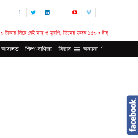
চে নেই মাছ ও মুরগি, ডিমের ডজন ১৫০
•
টাঙ্গুয়ার হাওরে পানিতে ডুবে পর্য
 আদালত
শিল্প-বাণিজ্য
ফিচার
অন্যান্য