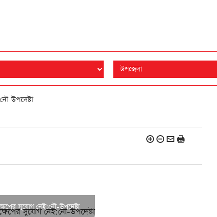
:নৌ-উপদেষ্টা
তক্ষেপের সুযোগ নেই:নৌ-উপদেষ্টা