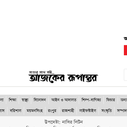
ব
আ
লা
শিক্ষা
স্বাস্থ্য
বিনোদন
আইন ও আদালত
শিল্প-বাণিজ্য
ফিচার
অন্য
রবাস
বরিশাল
ময়মনসিংহ
রংপুর
রাজশাহী
লাইফস্টাইল
সংস্কৃতি
সম্পা
উপদেষ্টা: নাসির লিটন