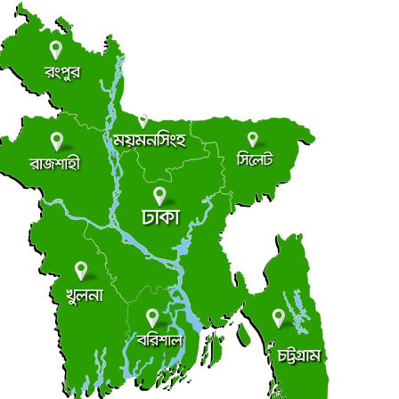
দশমিনায় তেঁতুলিয়া নদীতে যুবক নিখোঁজ
●
ুক্রবার ● ৭ আগস্ট ২০২৬
চাটমোহরে ধর্ষণ চেষ্টার অভিযোগে গ্রেপ্তার ১
●
ুক্রবার ● ৭ আগস্ট ২০২৬
তিন বছরেও শেষ হয়নি সাইক্লোন সেন্টার নির্মাণ,পরিদর্শনে
●
লবায়ু ট্রাস্টের এমডি
ুক্রবার ● ৭ আগস্ট ২০২৬
ভূঞাপুরে লৌহজং নদীর মুখ খনন না করেই ৪৩ লাখ টাকা
●
োষাগারে ফেরত
ুক্রবার ● ৭ আগস্ট ২০২৬