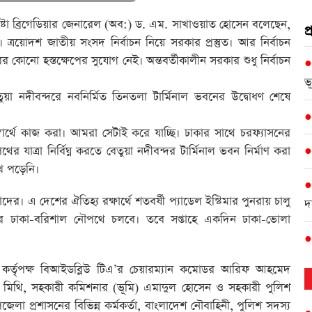
দেষ্টা ব্রিগেডিয়ার জেনারেল (অব:) ড. এম. সাখাওয়াত হোসেন বলেছেন,
প
্ট। ত্রয়োদশ জাতীয় সংসদ নির্বাচন নিয়ে সরকার প্রস্তুত। আর নির্বাচন
র কোনো হস্তক্ষেপের সুযোগ নেই। অন্তবর্তীকালীন সরকার শুধু নির্বাচন
ভ
য়া নদীবন্দরে নবনির্মিত তিনতলা টার্মিনাল ভবনের উদ্বোধণ শেষে
বার্থে কাজ করা। আমরা সেটাই করে যাচ্ছি। ঢাকার সাথে চরফ্যাসনের
াত্রা নির্বিঘ্ন করতে বেতুয়া নদীবন্দর টার্মিনাল ভবন নির্মাণ করা
ে পড়েনি।
র। এ দেশের ঐতিহ্য রক্ষার্থে শতবর্ষী প্যাডেল ইস্টিমার পুনরায় চালু
দ
ার ঢাকা-বরিশাল নৌপথে চলবে। তবে সপ্তাহে একদিন ঢাকা-ভোলা
 কর্তৃপক্ষ বিআইডব্লিউ টিএ’র চেয়ারম্যান কমোডর আরিফ আহমেদ
মিন মিথি, সহকারী কমিশনার (ভূমি) এমাদুল হোসেন ও সহকারী পুলিশ
জেলা প্রশাসনের বিভিন্ন কর্মকর্তা, বাংলাদেশ নৌবাহিনী, পুলিশ সদস্য