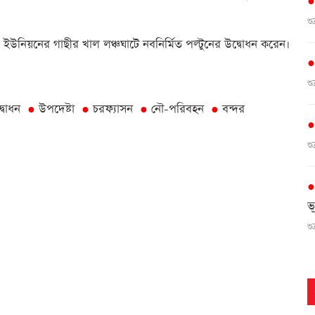
শ
ইউনিয়নের গাছীর খাল লঞ্চঘাটে নবনির্মিত পল্টুনের উদ্বোধন করেন।
শ
্বোধন
উপদেষ্টা
চরফ্যাসন
নৌ-পরিবহন
বন্দর
●
●
●
●
শ
ভ
শ
গ
শ