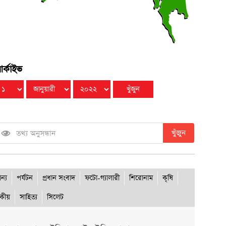
খুলনায় ধর্ষণ মামলায় ২ জনের যাবজ্জীবন
●
ৃহস্পতিবার ● ৬ আগস্ট ২০২৬
র্কাইভ
খুঁজুন
ান্য
পর্যটন
প্রধান সংবাদ
ফটো-গ্যালারী
শিরোনাম
কৃষি
দকীয়
সাহিত্য
সিলেট