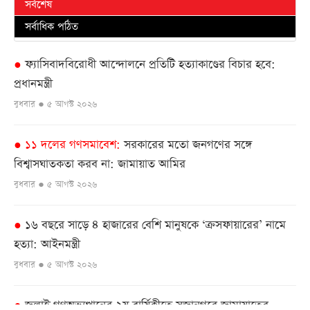
সর্বশেষ
সর্বাধিক পঠিত
ফ্যাসিবাদবিরোধী আন্দোলনে প্রতিটি হত্যাকাণ্ডের বিচার হবে:
●
প্রধানমন্ত্রী
বুধবার ● ৫ আগস্ট ২০২৬
১১ দলের গণসমাবেশ
সরকারের মতো জনগণের সঙ্গে
●
বিশ্বাসঘাতকতা করব না: জামায়াত আমির
বুধবার ● ৫ আগস্ট ২০২৬
১৬ বছরে সাড়ে ৪ হাজারের বেশি মানুষকে ‘ক্রসফায়ারের’ নামে
●
হত্যা: আইনমন্ত্রী
বুধবার ● ৫ আগস্ট ২০২৬
জুলাই গণঅভ্যুত্থানের ২য় বার্ষিকীতে সুজানগরে জামায়াতের
●