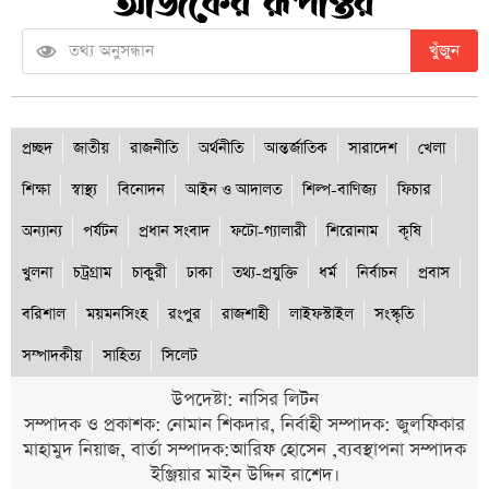
খুঁজুন
প্রচ্ছদ
জাতীয়
রাজনীতি
অর্থনীতি
আন্তর্জাতিক
সারাদেশ
খেলা
শিক্ষা
স্বাস্থ্য
বিনোদন
আইন ও আদালত
শিল্প-বাণিজ্য
ফিচার
অন্যান্য
পর্যটন
প্রধান সংবাদ
ফটো-গ্যালারী
শিরোনাম
কৃষি
খুলনা
চট্রগ্রাম
চাকুরী
ঢাকা
তথ্য-প্রযুক্তি
ধর্ম
নির্বাচন
প্রবাস
বরিশাল
ময়মনসিংহ
রংপুর
রাজশাহী
লাইফস্টাইল
সংস্কৃতি
সম্পাদকীয়
সাহিত্য
সিলেট
উপদেষ্টা: নাসির লিটন
সম্পাদক ও প্রকাশক: নোমান শিকদার, নির্বাহী সম্পাদক: জুলফিকার
মাহামুদ নিয়াজ, বার্তা সম্পাদক:আরিফ হোসেন ,ব্যবস্থাপনা সম্পাদক
ইঞ্জিয়ার মাইন উদ্দিন রাশেদ।