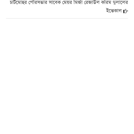
চাটমোহর পৌরসভার সাবেক মেয়র মির্জা রেজাউল করিম দুলালের
ইন্তেকাল