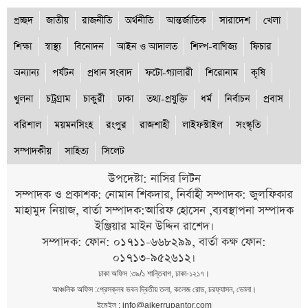
প্রচ্ছদ
জাতীয়
রাজনীতি
অর্থনীতি
আন্তর্জাতিক
সারাদেশ
খেলা
শিক্ষা
স্বাস্থ্য
বিনোদন
আইন ও আদালত
শিল্প-বাণিজ্য
ফিচার
অন্যান্য
পর্যটন
প্রধান সংবাদ
ফটো-গ্যালারী
শিরোনাম
কৃষি
খুলনা
চট্রগ্রাম
চাকুরী
ঢাকা
তথ্য-প্রযুক্তি
ধর্ম
নির্বাচন
প্রবাস
বরিশাল
ময়মনসিংহ
রংপুর
রাজশাহী
লাইফস্টাইল
সংস্কৃতি
সম্পাদকীয়
সাহিত্য
সিলেট
উপদেষ্টা: নাসির লিটন
সম্পাদক ও প্রকাশক: নোমান শিকদার, নির্বাহী সম্পাদক: জুলফিকার
মাহামুদ নিয়াজ, বার্তা সম্পাদক:আরিফ হোসেন ,ব্যবস্থাপনা সম্পাদক
ইঞ্জিয়ার মাইন উদ্দিন রাশেদ।
সম্পাদক: ফোন: ০১৭১১-৬৬৮২৯৯, বার্তা কক্ষ ফোন:
০১৭১৩-৯৫২৬১২।
ঢাকা অফিস :৩৯/১ শান্তিবাগ, ঢাকা-১২১৭।
আঞ্চলিক অফিস :প্রেসক্লব ভবন দ্বিতীয় তলা, কলেজ রোড, চরফ্যাসন, ভোলা।
ইমেইল : info@ajkerrupantor.com