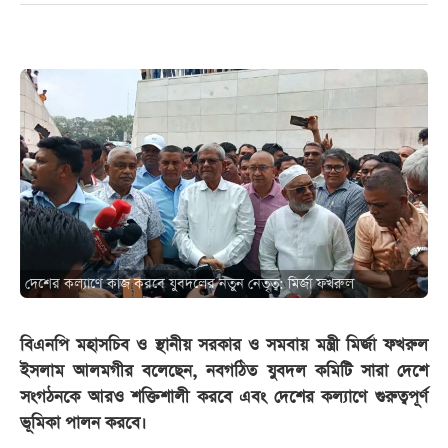
দেশের কল্যাণে কাজ করবে যুবদলের নতুন নেতৃত্ব: মির্জা ফখরুল
বিএনপি মহাসচিব ও স্থানীয় সরকার ও সমবায় মন্ত্রী মির্জা ফখরুল
ইসলাম আলমগীর বলেছেন, নবগঠিত যুবদল কমিটি সারা দেশে
সংগঠনকে আরও শক্তিশালী করবে এবং দেশের কল্যাণে গুরুত্বপূর্ণ
ভূমিকা পালন করবে।