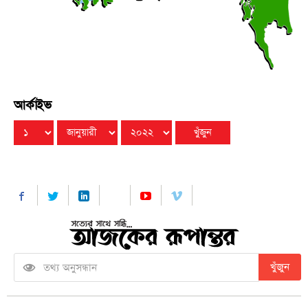
ছিল না: জয়সোয়াল
শুক্রবার ● ৭ আগস্ট ২০২৬
আর্কাইভ
খুঁজুন