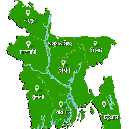
দোহারে উপজেলা বিএনপির প্রতিনিধি সভা
●
শনিবার ● ৮ আগস্ট ২০২৬
কাউখালীতে ২৫ গ্রাম গাঁজাসহ দুই মাদক কারবারি গ্রেপ্তার
●
শনিবার ● ৮ আগস্ট ২০২৬
নেপালের আকাশে ভয় পেলেন অপু বিশ্বাস!
●
শুক্রবার ● ৭ আগস্ট ২০২৬
২০০ টাকার নিচে নেই মাছ ও মুরগি, ডিমের ডজন ১৫০
●
শুক্রবার ● ৭ আগস্ট ২০২৬
টাঙ্গুয়ার হাওরে পানিতে ডুবে পর্যটকের মৃত্যু
●
শুক্রবার ● ৭ আগস্ট ২০২৬
শেখ হাসিনার ভার্চ্যুয়াল সংবাদ সম্মেলনে ভারতের কোনো ভূমিকা
●