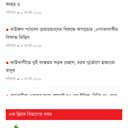
আহত ৩
শনিবার ● ৮ আগস্ট ২০২৬
বাউফল প্যানেল চেয়ারম্যানের বিরুদ্ধে অপপ্রচার ,এলাকাবাসীর
●
বিক্ষাভ মিছিল
শনিবার ● ৮ আগস্ট ২০২৬
কাউখালীতে দুই ব্যস্ততম সড়ক বেহাল, চরম দুর্ভোগে হাজারো
●
মানুষ
শনিবার ● ৮ আগস্ট ২০২৬
কুয়াকাটায় একবার জাল ফেলেই ৪৬ মণ ইলিশ, বিক্রি ৪৮ লাখ
●
৫০ হাজার টাকায়
শনিবার ● ৮ আগস্ট ২০২৬
এক ক্লিকে বিভাগের খবর