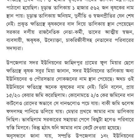
পাঠানো হয়েছিল। চূড়ান্ত তালিকায় ১ হাজার ৫৬২ জন কৃষকের নাম
স্থান পায়। চূড়ান্ত তালিকায় অনিয়ম, দুর্নীতি ও স্বজনপ্রীতির যেন শেষ
নেই। প্রকৃত ক্ষতিগ্রস্থ কৃষকদের বাদ দিয়ে তালিকায় স্থান পেয়েছেন
সরকার দলীয় রাজনৈতিক নেতা-কর্মী, তাদের আত্মীয় স্বজন,
ব্যবসায়ী, অকৃষক, উদ্যোক্তা, চাকরিজীবীসহ নেতাদের পরিবারের
সদস্যরা।
উপজেলার সদর ইউনিয়নের জাহিদপুর গ্রামের ফুল মিয়ার ছেলে
ক্ষতিগ্রস্থ কৃষক সবুর মিয়া জানান, সদর ইউনিয়নের তালিকায় অন্য
ইউনিয়নের ও পৌরসভার লোকজনের নাম স্থান পেয়েছে। অথচ ওই
ইউনিয়নে ক্ষতিগ্রস্থ অনেক কৃষকের নাম নেই। তিনি বলেন, প্রায়
১৫/২০ কেয়ার জমি করেছিলাম। কোনোমতে ২/৩ কের জমিনের ধান
কাটলেও রোদের অভাবে সে ধানগুলোও পচে যায়। বাকী জমি গুলেঅ
ফসলসহ পানিতে তলিয়ে যায়। মেম্বার প্রথমে আমার নাম তালিকায়
দিছিল। ভাবছিলাম সরকারের সহায়তা পেলে কিছুটা হলেও পরিবারে
স্বস্তি মিলবে। কিন্তু হঠাৎ শুনি আমার নাম কেটে দেওয়া হয়েছে।
অনুসন্ধানে জানা যায়, সম্প্রতি উপজেলার ১নং ইউনিয়নের