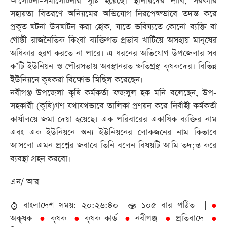
আলোচনা-সমালোচনার সৃষ্টি হয়েছে। স্থানীয়দের দাবি, সরকারি
সহায়তা বিতরণে অনিয়মের অভিযোগ নিরপেক্ষভাবে তদন্ত করে
প্রকৃত ঘটনা উদঘাটন করা হোক, যাতে ভবিষ্যতে কোনো ব্যক্তি বা
গোষ্ঠী রাজনৈতিক কিংবা ব্যক্তিগত প্রভাব খাটিয়ে অসহায় মানুষের
অধিকার হরণ করতে না পারে। এ ধরনের অভিযোগ উপজেলার সব
ক’টি ইউনিয়ন ও পৌরসভায় অবস্থানরত ক্ষতিগ্রস্থ কৃষকদের। বিভিন্ন
ইউনিয়নে কৃষকরা বিক্ষোভ মিছিল করেছেন।
নবীগঞ্জ উপজেলা কৃষি কর্মকর্তা ফজলুল হক মনি বলেছেন, উপ-
সহকারী (কৃষি)গণ যথাযথভাবে তালিকা প্রণয়ন করে নির্বাহী কর্মকর্তা
কার্যালয়ে জমা দেয়া হয়েছে। এক পরিবারের একাধিক ব্যক্তির নাম
এবং এক ইউনিয়নে অন্য ইউনিয়নের লোকজনের নাম কিভাবে
আসলো এমন প্রশ্নের জবাবে তিনি বলেন বিষয়টি আমি তদ;ন্ত করে
ব্যবস্থা গ্রহন করবো।
এন/ আর
বাংলাদেশ সময়: ২০:২৬:৪০
১০৫ বার পঠিত |
●
অকৃষক
কৃষক
কৃষক কার্ড
নবীগঞ্জ
প্রতিবাদে
●
●
●
●
●