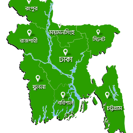
ড্যাবের ৩৭তম প্রতিষ্ঠাবার্ষিকীর চিকিৎসক সমাবেশে প্রধানমন্ত্রী
●
রবিবার ● ৯ আগস্ট ২০২৬
ট্রাম্পের ৪০ কোটি ডলারের ‘বলরুম প্রকল্প’ আটকে দিলেন
●
আদালত
রবিবার ● ৯ আগস্ট ২০২৬
সন্ত্রাস বিরোধী আইনের মামলায় আ. লীগ-ছাত্রলীগের ৬ জন
●
রিমান্ডে
রবিবার ● ৯ আগস্ট ২০২৬
মালয়েশিয়ার উপ-অর্থমন্ত্রীর সঙ্গে বাংলাদেশ হাইকমিশনারের
●
সাক্ষাৎ
রবিবার ● ৯ আগস্ট ২০২৬