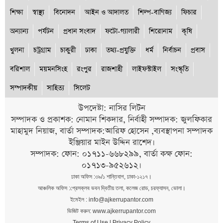
শিক্ষা
স্বাস্থ্য
বিনোদন
আইন ও আদালত
শিল্প-বাণিজ্য
ফিচার
অন্যান্য
পর্যটন
প্রধান সংবাদ
ফটো-গ্যালারী
শিরোনাম
কৃষি
খুলনা
চট্রগ্রাম
চাকুরী
ঢাকা
তথ্য-প্রযুক্তি
ধর্ম
নির্বাচন
প্রবাস
বরিশাল
ময়মনসিংহ
রংপুর
রাজশাহী
লাইফস্টাইল
সংস্কৃতি
সম্পাদকীয়
সাহিত্য
সিলেট
উপদেষ্টা: নাসির লিটন
সম্পাদক ও প্রকাশক: নোমান শিকদার, নির্বাহী সম্পাদক: জুলফিকার
মাহামুদ নিয়াজ, বার্তা সম্পাদক:আরিফ হোসেন ,ব্যবস্থাপনা সম্পাদক
ইঞ্জিয়ার মাইন উদ্দিন রাশেদ।
সম্পাদক: ফোন: ০১৭১১-৬৬৮২৯৯, বার্তা কক্ষ ফোন:
০১৭১৩-৯৫২৬১২।
ঢাকা অফিস :৩৯/১ শান্তিবাগ, ঢাকা-১২১৭।
আঞ্চলিক অফিস :প্রেসক্লব ভবন দ্বিতীয় তলা, কলেজ রোড, চরফ্যাসন, ভোলা।
ইমেইল : info@ajkerrupantor.com
ভিজিট করুন: www.ajkerrupantor.com
Terms of Use
|
Privacy Policy