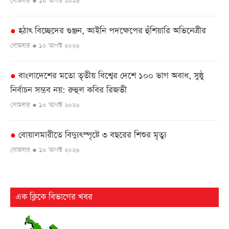
সোমবার ● ১০ আগস্ট ২০২৬
হঠাৎ বিচ্ছেদের গুঞ্জন, আইনি পদক্ষেপের হুঁশিয়ারি অভিনেত্রীর
●
সোমবার ● ১০ আগস্ট ২০২৬
বাংলাদেশের মতো তৃতীয় বিশ্বের দেশে ১০০ ভাগ অবাধ, সুষ্ঠু
●
নির্বাচন সম্ভব নয়: রুহুল কবির রিজভী
সোমবার ● ১০ আগস্ট ২০২৬
বোয়ালমারীতে বিদ্যুৎস্পৃষ্টে ৩ বছরের শিশুর মৃত্যু
●
সোমবার ● ১০ আগস্ট ২০২৬
এবার ভঙ্গুর এই রাষ্ট্র পুনর্গঠনের পালা: প্রধানমন্ত্রী
●
সোমবার ● ১০ আগস্ট ২০২৬
এক ক্লিকে বিভাগের খবর
দুমকিতে ১৬১০ পিস ইয়াবা এক ব্যক্তি গ্রেফতার
●