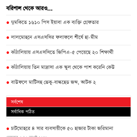
বরিশাল থেকে আরও...
দুমকিতে ১৬১০ পিস ইয়াবা এক ব্যক্তি গ্রেফতার
●
লালমোহনে এসএসসির ফলাফলে শীর্ষে হা-মীম
●
কাঁঠালিয়ায় এসএসসিতে জিপিএ-৫ পেয়েছে ২০ শিক্ষার্থী
●
কাঁঠালিয়ায় তিন মাদ্রাসা এক স্কুল থেকে পাশ করেনি কেউ
●
বাউফলে মাটিসহ ভেকু-বাল্কহেড জব্দ, আটক ২
●
সর্বশেষ
সর্বাধিক পঠিত
চাটমোহরে ৪ সার ব্যবসায়ীকে ৫০ হাজার টাকা জরিমানা
●