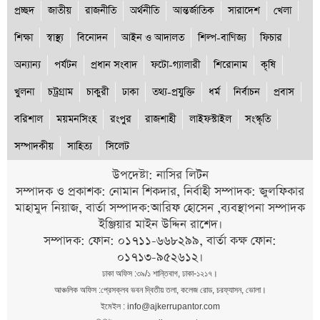
প্রচ্ছদ
জাতীয়
রাজনীতি
অর্থনীতি
আন্তর্জাতিক
সারাদেশ
খেলা
শিক্ষা
স্বাস্থ্য
বিনোদন
আইন ও আদালত
শিল্প-বাণিজ্য
ফিচার
অন্যান্য
পর্যটন
প্রধান সংবাদ
ফটো-গ্যালারী
শিরোনাম
কৃষি
খুলনা
চট্রগ্রাম
চাকুরী
ঢাকা
তথ্য-প্রযুক্তি
ধর্ম
নির্বাচন
প্রবাস
বরিশাল
ময়মনসিংহ
রংপুর
রাজশাহী
লাইফস্টাইল
সংস্কৃতি
সম্পাদকীয়
সাহিত্য
সিলেট
উপদেষ্টা: নাসির লিটন
সম্পাদক ও প্রকাশক: নোমান শিকদার, নির্বাহী সম্পাদক: জুলফিকার
মাহামুদ নিয়াজ, বার্তা সম্পাদক:আরিফ হোসেন ,ব্যবস্থাপনা সম্পাদক
ইঞ্জিয়ার মাইন উদ্দিন রাশেদ।
সম্পাদক: ফোন: ০১৭১১-৬৬৮২৯৯, বার্তা কক্ষ ফোন:
০১৭১৩-৯৫২৬১২।
ঢাকা অফিস :৩৯/১ শান্তিবাগ, ঢাকা-১২১৭।
আঞ্চলিক অফিস :প্রেসক্লব ভবন দ্বিতীয় তলা, কলেজ রোড, চরফ্যাসন, ভোলা।
ইমেইল : info@ajkerrupantor.com