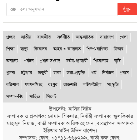
খুঁজুন
প্রচ্ছদ
জাতীয়
রাজনীতি
অর্থনীতি
আন্তর্জাতিক
সারাদেশ
খেলা
শিক্ষা
স্বাস্থ্য
বিনোদন
আইন ও আদালত
শিল্প-বাণিজ্য
ফিচার
অন্যান্য
পর্যটন
প্রধান সংবাদ
ফটো-গ্যালারী
শিরোনাম
কৃষি
খুলনা
চট্রগ্রাম
চাকুরী
ঢাকা
তথ্য-প্রযুক্তি
ধর্ম
নির্বাচন
প্রবাস
বরিশাল
ময়মনসিংহ
রংপুর
রাজশাহী
লাইফস্টাইল
সংস্কৃতি
সম্পাদকীয়
সাহিত্য
সিলেট
উপদেষ্টা: নাসির লিটন
সম্পাদক ও প্রকাশক: নোমান শিকদার, নির্বাহী সম্পাদক: জুলফিকার
মাহামুদ নিয়াজ, বার্তা সম্পাদক:আরিফ হোসেন ,ব্যবস্থাপনা সম্পাদক
ইঞ্জিয়ার মাইন উদ্দিন রাশেদ।
সম্পাদক: ফোন: ০১৭১১-৬৬৮২৯৯, বার্তা কক্ষ ফোন: