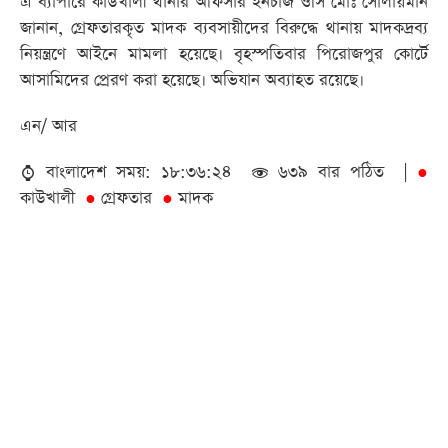
এ ব্যাপারে কাউখালী থানার অফিসার ইনচার্জ ওসি মোঃ সোলায়মান
জানান, গ্রেফতারকৃত মাদক ব্যবসায়ীদের বিরুদ্ধে থানায় মাদকদ্রব্য
নিয়ন্ত্রণে আইনে মামলা হয়েছে। বৃহস্পতিবার পিরোজপুর কোর্টে
আসামিদের প্রেরণ করা হয়েছে। অভিযান অব্যাহত রয়েছে।
এন/ আর
বাংলাদেশ সময়: ১৮:৩৬:২৪
৬৩৯ বার পঠিত |
●
কাউখালী
গ্রেফতার
মাদক
●
●