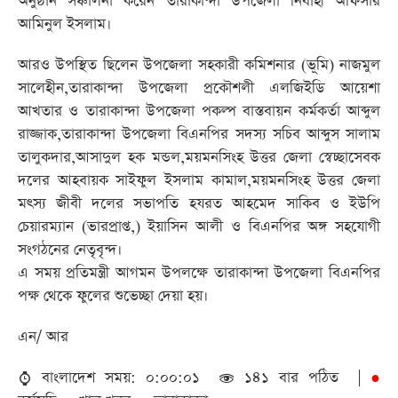
অনুষ্ঠান সঞ্চালনা করেন তারাকান্দা উপজেলা নির্বাহী অফিসার
আমিনুল ইসলাম।
আরও উপস্থিত ছিলেন উপজেলা সহকারী কমিশনার (ভূমি) নাজমুল
সালেহীন,তারাকান্দা উপজেলা প্রকৌশলী এলজিইডি আয়েশা
আখতার ও তারাকান্দা উপজেলা পকল্প বাস্তবায়ন কর্মকর্তা আব্দুল
রাজ্জাক,তারাকান্দা উপজেলা বিএনপির সদস্য সচিব আব্দুস সালাম
তালুকদার,আসাদুল হক মন্ডল,ময়মনসিংহ উত্তর জেলা স্বেচ্ছাসেবক
দলের আহবায়ক সাইফুল ইসলাম কামাল,ময়মনসিংহ উত্তর জেলা
মৎস্য জীবী দলের সভাপতি হযরত আহমেদ সাকিব ও ইউপি
চেয়ারম্যান (ভারপ্রাপ্ত,) ইয়াসিন আলী ও বিএনপির অঙ্গ সহযোগী
সংগঠনের নেতৃবৃন্দ।
এ সময় প্রতিমন্ত্রী আগমন উপলক্ষে তারাকান্দা উপজেলা বিএনপির
পক্ষ থেকে ফুলের শুভেচ্ছা দেয়া হয়।
এন/ আর
বাংলাদেশ সময়: ০:০০:০১
১৪১ বার পঠিত |
●