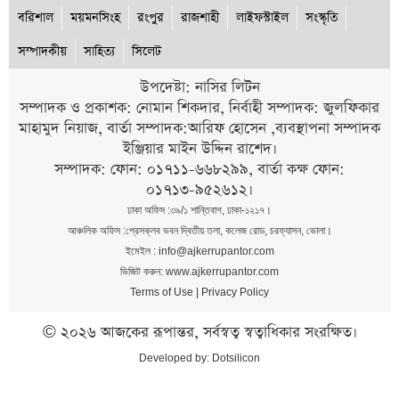
বরিশাল
ময়মনসিংহ
রংপুর
রাজশাহী
লাইফস্টাইল
সংস্কৃতি
সম্পাদকীয়
সাহিত্য
সিলেট
উপদেষ্টা: নাসির লিটন
সম্পাদক ও প্রকাশক: নোমান শিকদার, নির্বাহী সম্পাদক: জুলফিকার
মাহামুদ নিয়াজ, বার্তা সম্পাদক:আরিফ হোসেন ,ব্যবস্থাপনা সম্পাদক
ইঞ্জিয়ার মাইন উদ্দিন রাশেদ।
সম্পাদক: ফোন: ০১৭১১-৬৬৮২৯৯, বার্তা কক্ষ ফোন:
০১৭১৩-৯৫২৬১২।
ঢাকা অফিস :৩৯/১ শান্তিবাগ, ঢাকা-১২১৭।
আঞ্চলিক অফিস :প্রেসক্লব ভবন দ্বিতীয় তলা, কলেজ রোড, চরফ্যাসন, ভোলা।
ইমেইল : info@ajkerrupantor.com
ভিজিট করুন: www.ajkerrupantor.com
Terms of Use
|
Privacy Policy
© ২০২৬ আজকের রূপান্তর, সর্বস্বত্ব স্বত্বাধিকার সংরক্ষিত।
Developed by:
Dotsilicon