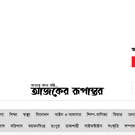
র
চ
র
আ
লা
শিক্ষা
স্বাস্থ্য
বিনোদন
আইন ও আদালত
শিল্প-বাণিজ্য
ফিচার
অন্য
রবাস
বরিশাল
ময়মনসিংহ
রংপুর
রাজশাহী
লাইফস্টাইল
সংস্কৃতি
সম্পা