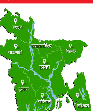
মক্কায় কিং আবদুল আজিজ আন্তর্জাতিক কোরআন
●
্রতিযোগিতা শুরু
বিবার ● ৯ আগস্ট ২০২৬
শ্রীপুরে ট্রেনে কাটা পড়ে স্বামী-স্ত্রী নিহত
●
বিবার ● ৯ আগস্ট ২০২৬
জবিতে কর্মসূচি পালনে নিষেধাজ্ঞাতেও কাটেনি শিক্ষার্থীদের
●
দ্বেগ
বিবার ● ৯ আগস্ট ২০২৬
সিঙ্গার বাংলাদেশে লিমিটেডে চাকরির সুযোগ, পদসংখ্যা ৩০টি
●
বিবার ● ৯ আগস্ট ২০২৬