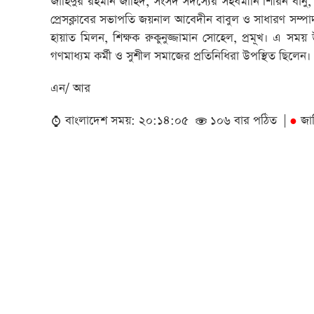
জাহিদুর রহমান জাহিদ, সংসদ সদস্যের সহর্ধমীনি শিরিন বানু,
প্রেসক্লাবের সভাপতি জয়নাল আবেদীন বাবুল ও সাধারণ সম্পাদ
হায়াত মিলন, শিক্ষক রুকুনুজ্জামান সোহেল, প্রমূখ। এ সময় 
গণমাধ্যম কর্মী ও সুশীল সমাজের প্রতিনিধিরা উপস্থিত ছিলেন।
এন/ আর
বাংলাদেশ সময়: ২০:১৪:০৫
১০৬ বার পঠিত |
জা
●