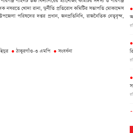
 পীরগঞ্জ পাইলট উচ্চ বিদ্যালয়ের ম্যানেজিং কমিটির সদস্য ও পীরগঞ্জ
ক নসরতে খোদা রানা, দুর্নীতি প্রতিরোধ কমিটির সভাপতি মোকাদ্দেস
উপজেলা পরিষদের দপ্তর প্রধান, জনপ্রতিনিধি, রাজনৈতিক নেতৃবৃন্দ,
আ
র
হিদুর
ঠাকুরগাঁও-৩ এমপি
সংবর্ধনা
●
●
র
র
স
র
ই
র