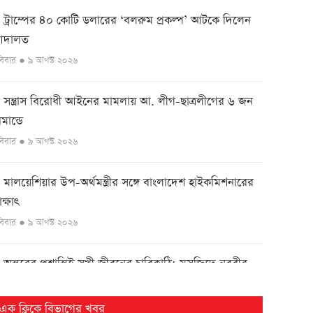
ট্রাম্পের ৪০ কোটি ডলারের ‘বলরুম প্রকল্প’ আটকে দিলেন
●
দালত
বিবার ● ৯ আগস্ট ২০২৬
সন্ত্রাস বিরোধী আইনের মামলায় আ. লীগ-ছাত্রলীগের ৬ জন
●
িমান্ডে
বিবার ● ৯ আগস্ট ২০২৬
মালয়েশিয়ার উপ-অর্থমন্ত্রীর সঙ্গে বাংলাদেশ হাইকমিশনারের
●
াক্ষাৎ
বিবার ● ৯ আগস্ট ২০২৬
অন্তরের প্রশান্তিই সুখী জীবনের চাবিকাঠি: মসজিদে নববীর
●
মাম
বিবার ● ৯ আগস্ট ২০২৬
এক ক্লিকে বিভাগের খবর