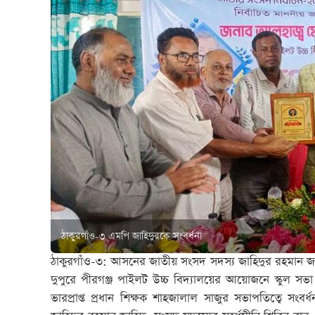
ঠাকুরগাঁও-৩ এমপি জাহিদুরকে সংবর্ধনা
ঠাকুরগাঁও-৩: আসনের জাতীয় সংসদ সদস্য জাহিদুর রহমান জাহি
দুপুরে পীরগঞ্জ পাইলট উচ্চ বিদ্যালয়ের আয়োজনে স্কুল সভা 
ভারপ্রাপ্ত প্রধান শিক্ষক শাহজালাল সাজুর সভাপতিত্বে সং