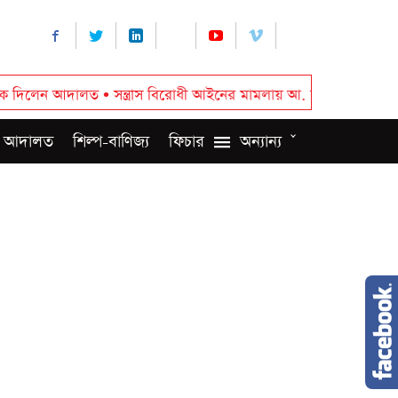
লত
•
সন্ত্রাস বিরোধী আইনের মামলায় আ. লীগ-ছাত্রলীগের ৬ জন রিমান্ডে
 আদালত
শিল্প-বাণিজ্য
ফিচার
অন্যান্য