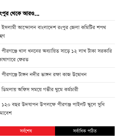
ংপুর থেকে আরও...
ইসলামী আন্দোলন বাংলাদেশ রংপুর জেলা কমিটির শপথ
●
্রহণ
পীরগঞ্জে খাল খননের অব্যায়িত সাড়ে ১২ লাখ টাকা সরকারি
●
োষাগারে ফেরত
পীরগঞ্জে টাঙ্গন নদীর ভাঙ্গন রক্ষা কাজ উদ্বোধন
●
ডিমলায় অফিস সময়ে গভীর ঘুমে কর্মচারী
●
১২০ বছর উদযাপন উপলক্ষে পীরগঞ্জ পাইলট স্কুলে সুধি
●
মাবেশ
সর্বশেষ
সর্বাধিক পঠিত