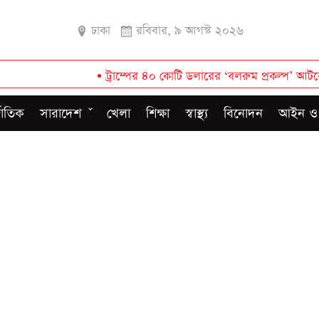
ঢাকা
রবিবার, ৯ আগস্ট ২০২৬
•
ট্রাম্পের ৪০ কোটি ডলারের ‘বলরুম প্রকল্প’ আটকে দিলেন আদা
জাতিক
সারাদেশ
খেলা
শিক্ষা
স্বাস্থ্য
বিনোদন
আইন ও