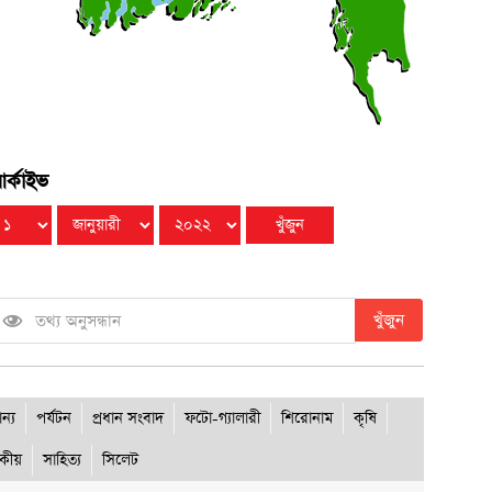
বিমানবাহিনীতে অফিসার ক্যাডেট পদে চাকরি
●
বিবার ● ৯ আগস্ট ২০২৬
জুলাইয়ে শহীদ ও আহত পরিবারের ১০ সদস্যের হাতে
●
াকরির নিয়োগপত্র দিলেন প্রধানমন্ত্রী
বিবার ● ৯ আগস্ট ২০২৬
র্কাইভ
খুঁজুন
ান্য
পর্যটন
প্রধান সংবাদ
ফটো-গ্যালারী
শিরোনাম
কৃষি
দকীয়
সাহিত্য
সিলেট