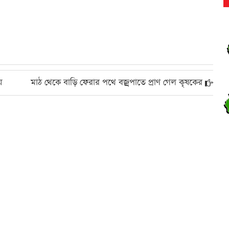
প
র
য়
মাঠ থেকে বাড়ি ফেরার পথে বজ্রপাতে প্রাণ গেল কৃষকের
র
উ
র
র