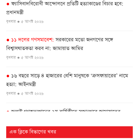
ফ্যাসিবাদবিরোধী আন্দোলনে প্রতিটি হত্যাকাণ্ডের বিচার হবে:
●
প্রধানমন্ত্রী
বুধবার ● ৫ আগস্ট ২০২৬
১১ দলের গণসমাবেশ
সরকারের মতো জনগণের সঙ্গে
●
বিশ্বাসঘাতকতা করব না: জামায়াত আমির
বুধবার ● ৫ আগস্ট ২০২৬
১৬ বছরে সাড়ে ৪ হাজারের বেশি মানুষকে ‘ক্রসফায়ারের’ নামে
●
হত্যা: আইনমন্ত্রী
বুধবার ● ৫ আগস্ট ২০২৬
জুলাই গণঅভ্যুত্থানের ২য় বার্ষিকীতে সুজানগরে জামায়াতের
●
গণমিছিল ও সমাবেশ
বুধবার ● ৫ আগস্ট ২০২৬
এক ক্লিকে বিভাগের খবর