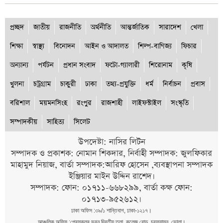
প্রচ্ছদ
জাতীয়
রাজনীতি
অর্থনীতি
আন্তর্জাতিক
সারাদেশ
খেলা
শিক্ষা
স্বাস্থ্য
বিনোদন
আইন ও আদালত
শিল্প-বাণিজ্য
ফিচার
অন্যান্য
পর্যটন
প্রধান সংবাদ
ফটো-গ্যালারী
শিরোনাম
কৃষি
খুলনা
চট্রগ্রাম
চাকুরী
ঢাকা
তথ্য-প্রযুক্তি
ধর্ম
নির্বাচন
প্রবাস
বরিশাল
ময়মনসিংহ
রংপুর
রাজশাহী
লাইফস্টাইল
সংস্কৃতি
সম্পাদকীয়
সাহিত্য
সিলেট
উপদেষ্টা: নাসির লিটন
সম্পাদক ও প্রকাশক: নোমান শিকদার, নির্বাহী সম্পাদক: জুলফিকার
মাহামুদ নিয়াজ, বার্তা সম্পাদক:আরিফ হোসেন ,ব্যবস্থাপনা সম্পাদক
ইঞ্জিয়ার মাইন উদ্দিন রাশেদ।
সম্পাদক: ফোন: ০১৭১১-৬৬৮২৯৯, বার্তা কক্ষ ফোন:
০১৭১৩-৯৫২৬১২।
ঢাকা অফিস :৩৯/১ শান্তিবাগ, ঢাকা-১২১৭।
আঞ্চলিক অফিস :প্রেসক্লব ভবন দ্বিতীয় তলা, কলেজ রোড, চরফ্যাসন, ভোলা।