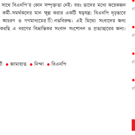
সাথে বিএনপি’র কোন সম্পৃক্ততা নেই। বরং তাদের মধ্যে কয়েকজন
র
মী-সমর্থকদের মান ক্ষুন্ন করার একটি ষড়যন্ত্র। বিএনপি দৃঢ়ভাবে
ীন আচরণ ও গণমাধ্যমের িিনতবিরুদ্ধ। এই মিথ্যে সংবাদের জন্য
ছি এ ধরণের বিভ্রান্তিকর সংবাদ সংশোধন ও প্রত্যাহারের জন্য।
র
র
মী
জামায়াত
নিন্দা
বিএনপি
●
●
●
র
র