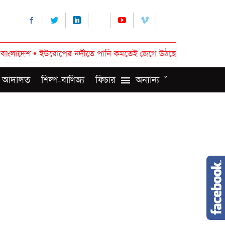
ইউরোপের নদীতে পানি কমতেই জেগে উঠছে যুদ্ধের স্মৃতি
•
রাষ্ট্রপতি নির্
 আদালত
শিল্প-বাণিজ্য
ফিচার
অন্যান্য