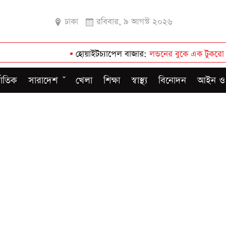
ঢাকা
রবিবার, ৯ আগস্ট ২০২৬
•
হোয়াইটচ্যাপেল বাজার
লন্ডনের বুকে এক টুকরো বাংলাদেশ
•
জাতিক
সারাদেশ
খেলা
শিক্ষা
স্বাস্থ্য
বিনোদন
আইন ও