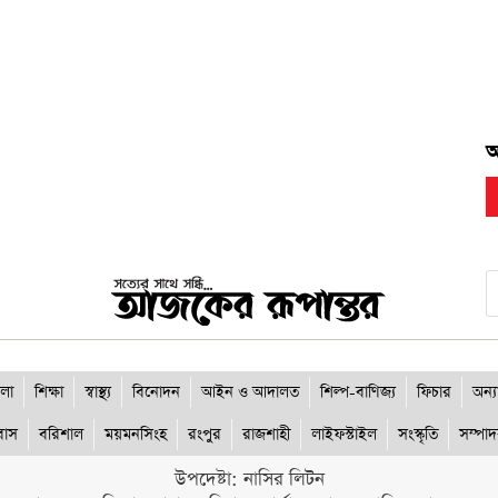
র
আ
লা
শিক্ষা
স্বাস্থ্য
বিনোদন
আইন ও আদালত
শিল্প-বাণিজ্য
ফিচার
অন্য
রবাস
বরিশাল
ময়মনসিংহ
রংপুর
রাজশাহী
লাইফস্টাইল
সংস্কৃতি
সম্পা
উপদেষ্টা: নাসির লিটন