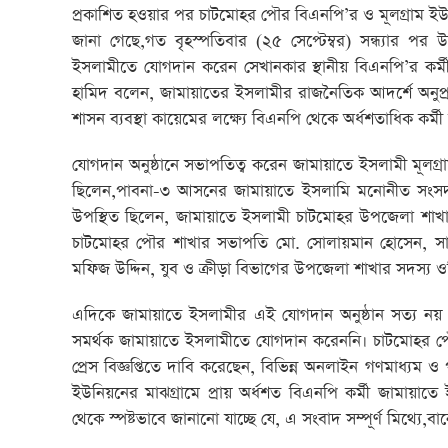
প্রকাশিত হওয়ার পর চাটমোহর পৌর বিএনপি’র ও মূলগ্রাম ইউনিয়ন
জানা গেছে,গত বৃহস্পতিবার (২৫ সেপ্টেম্বর) সন্ধ্যার পর 
ইসলামীতে যোগদান করেন সেখানকার স্থানীয় বিএনপি’র কর্
হামিদ বলেন, জামায়াতের ইসলামীর রাজনৈতিক আদর্শে অনুপ্রাণ
শাসন ব্যবস্থা কায়েমের লক্ষ্যে বিএনপি থেকে অর্ধশতাধিক ক
যোগদান অনুষ্ঠানে সভাপতিত্ব করেন জামায়াতে ইসলামী মূলগ
ছিলেন,পাবনা-৩ আসনের জামায়াতে ইসলামি মনোনীত সংসদ স
উপস্থিত ছিলেন, জামায়াতে ইসলামী চাটমোহর উপজেলা শাখার
চাটমোহর পৌর শাখার সভাপতি মো. সোলায়মান হোসেন, সা
মফিজ উদ্দিন, যুব ও ক্রীড়া বিভাগের উপজেলা শাখার সদস্য ওল
এদিকে জামায়াতে ইসলামীর এই যোগদান অনুষ্ঠান সত্য নয়
সমর্থক জামায়াতে ইসলামীতে যোগদান করেননি। চাটমোহর 
প্রেস বিজ্ঞপ্তিতে দাবি করেছেন, বিভিন্ন অনলাইন গণমাধ্যম 
ইউনিয়নের মাঝগ্রামে প্রায় অর্ধশত বিএনপি কর্মী জামায়
থেকে স্পষ্টভাবে জানানো যাচ্ছে যে, এ সংবাদ সম্পূর্ণ মিথ্যে,ব