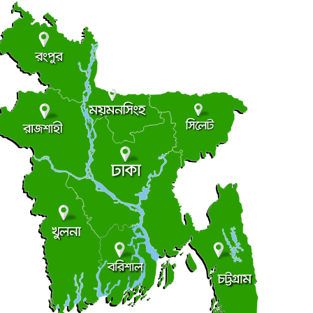
বিবার ● ৯ আগস্ট ২০২৬
ড্যাবের ৩৭তম প্রতিষ্ঠাবার্ষিকীর চিকিৎসক সমাবেশে প্রধানমন্ত্রী
●
বিবার ● ৯ আগস্ট ২০২৬
ট্রাম্পের ৪০ কোটি ডলারের ‘বলরুম প্রকল্প’ আটকে দিলেন
●
দালত
বিবার ● ৯ আগস্ট ২০২৬
সন্ত্রাস বিরোধী আইনের মামলায় আ. লীগ-ছাত্রলীগের ৬ জন
●
িমান্ডে
বিবার ● ৯ আগস্ট ২০২৬
মালয়েশিয়ার উপ-অর্থমন্ত্রীর সঙ্গে বাংলাদেশ হাইকমিশনারের
●
াক্ষাৎ