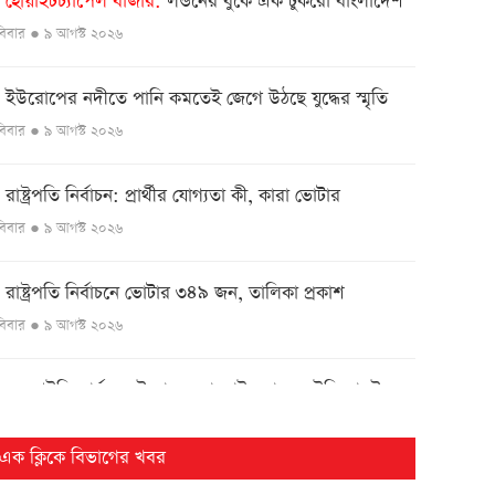
হোয়াইটচ্যাপেল বাজার
লন্ডনের বুকে এক টুকরো বাংলাদেশ
●
বিবার ● ৯ আগস্ট ২০২৬
ইউরোপের নদীতে পানি কমতেই জেগে উঠছে যুদ্ধের স্মৃতি
●
বিবার ● ৯ আগস্ট ২০২৬
রাষ্ট্রপতি নির্বাচন: প্রার্থীর যোগ্যতা কী, কারা ভোটার
●
বিবার ● ৯ আগস্ট ২০২৬
রাষ্ট্রপতি নির্বাচনে ভোটার ৩৪৯ জন, তালিকা প্রকাশ
●
বিবার ● ৯ আগস্ট ২০২৬
এনআইডি কার্যক্রম উদ্বোধনে বাহরাইন যাচ্ছেন ইসি মাছউদ
●
বিবার ● ৯ আগস্ট ২০২৬
এক ক্লিকে বিভাগের খবর
ঢাকা-ভাঙ্গা এক্সপ্রেসওয়ের শিবচরে ২ বাসের সংঘর্ষে আহত ৫
●