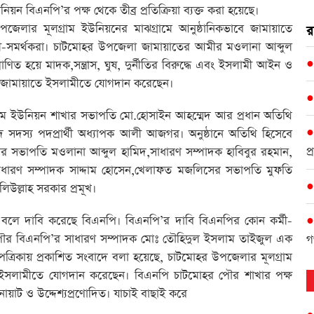
 বিএনপি’র পক্ষ থেকে তীব্র প্রতিক্রিয়া ব্যক্ত করা হয়েছে।
উপজেলার মূলগ্রাম ইউনিয়নের মাঝগ্রামে আনুষ্ঠানিকভাবে জামায়াতে
র
মী-সমর্থকরা। চাটমোহর উপজেলা জামায়াতের আমীর মওলানা আব্দুল
িত হয়ে মাদক,সন্ত্রাস, ঘুষ, দুর্নীতির বিরুদ্ধে এবং ইসলামী আইন ও
র্মী জামায়াতে ইসলামীতে যোগদান করেছেন।
্রাম ইউনিয়ন শাখার সভাপতি মো.হোসাইন আহম্মেদ আর প্রধান অতিথি
দস্য পদপ্রার্থী অধ্যাপক আলী আজগর। অনুষ্ঠানে অতিথি হিসেবে
প
 সভাপতি মওলানা আব্দুল হামিদ,সাধারণ সম্পাদক হাবিবুর রহমান,
ধারণ সম্পাদক সাদ্দাম হোসেন,খেলাফত মজলিসের সভাপতি মুফতি
িউল্লাহ সরকার প্রমূখ।
 বলে দাবি করেছে বিএনপি। বিএনপি’র দাবি বিএনপির কোন কর্মী-
পৌর বিএনপি’র সাধারণ সম্পাদক মোঃ তৌহিদুল ইসলাম তাইজুল এক
গ
ও পত্রিকায় প্রকাশিত সংবাদে বলা হয়েছে, চাটমোহর উপজেলার মূলগ্রাম
াতে ইসলামীতে যোগদান করেছেন। বিএনপি চাটমোহর পৌর শাখার পক্ষ
ানোয়াট ও উদ্দেশ্যপ্রণোদিত। যাচাই বাছাই করে