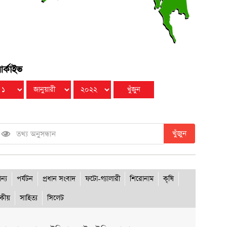
বিবার ● ৯ আগস্ট ২০২৬
র্কাইভ
খুঁজুন
ান্য
পর্যটন
প্রধান সংবাদ
ফটো-গ্যালারী
শিরোনাম
কৃষি
দকীয়
সাহিত্য
সিলেট