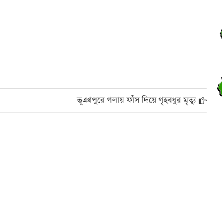
র
র
আ
ভূঞাপুরে গলায় ফাঁস দিয়ে গৃহবধুর মৃত্যু
র
র
র
স