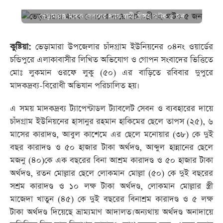
ভেড়ামারায় মাদক সেবনের দায়ে স্বামী-স্ত্রীসহ আটক ৫ জন
কুষ্টিয়া:
ভেড়ামারা উপজেলার চাঁদগ্রাম ইউনিয়নের ০৪নং ওয়ার্ডের
চন্ডিপুরে এলাকাবাসীর লিখিত অভিযোগ ও গোপন সংবাদের ভিত্তিতে
মোঃ লুকমান ওরফে লুকু (৫০) এর বাড়িতে রবিবার দুপুরে
মাদকদ্রব্য-বিরোধী অভিযান পরিচালিত হয়।
এ সময় মাদকদ্রব্য ট্যাপেন্টাডল ট্যাবলেট সেবন ও ব্যবহারের দায়ে
চাঁদগ্রাম ইউনিয়নের হাসানুর রহমান হাকিমের ছেলে তাপস (২৫), ৬
মাসের কারাদণ্ড, আবুল কাশেমে এর ছেলে মনোয়ার (৩৮) কে দুই
বছর কারাদণ্ড ও ৫০ হাজার টাকা অর্থদণ্ড, আব্দুল হান্নানের ছেলে
মজনু (৪০)কে এক বছরের বিনা আশ্রম কারাদণ্ড ও ৫০ হাজার টাকা
অর্থদণ্ড, রতন মোল্লার ছেলে লোকমান মোল্লা (৫০) কে দুই বছরের
সশ্রম কারাদণ্ড ও ১০ লক্ষ টাকা অর্থদণ্ড, লোকমান মোল্লার স্ত্রী
মাজেদা খাতুন (৪৫) কে দুই বছরের বিনাশ্রম কারাদণ্ড ও ৫ লক্ষ
টাকা অর্থদণ্ড দিয়েছে ভ্রাম্যমাণ আদালত।অন্যথায় অর্থদণ্ড অনাদায়ে