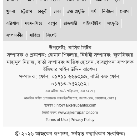
খুলনা
চট্রগ্রাম
চাকুরী
ঢাকা
তথ্য-প্রযুক্তি
ধর্ম
নির্বাচন
প্রবাস
বরিশাল
ময়মনসিংহ
রংপুর
রাজশাহী
লাইফস্টাইল
সংস্কৃতি
সম্পাদকীয়
সাহিত্য
সিলেট
উপদেষ্টা: নাসির লিটন
সম্পাদক ও প্রকাশক: নোমান শিকদার, নির্বাহী সম্পাদক: জুলফিকার
মাহামুদ নিয়াজ, বার্তা সম্পাদক:আরিফ হোসেন ,ব্যবস্থাপনা সম্পাদক
ইঞ্জিয়ার মাইন উদ্দিন রাশেদ।
সম্পাদক: ফোন: ০১৭১১-৬৬৮২৯৯, বার্তা কক্ষ ফোন:
০১৭১৩-৯৫২৬১২।
ঢাকা অফিস :৩৯/১ শান্তিবাগ, ঢাকা-১২১৭।
আঞ্চলিক অফিস :প্রেসক্লব ভবন দ্বিতীয় তলা, কলেজ রোড, চরফ্যাসন, ভোলা।
ইমেইল : info@ajkerrupantor.com
ভিজিট করুন: www.ajkerrupantor.com
Terms of Use
|
Privacy Policy
© ২০২৬ আজকের রূপান্তর, সর্বস্বত্ব স্বত্বাধিকার সংরক্ষিত।