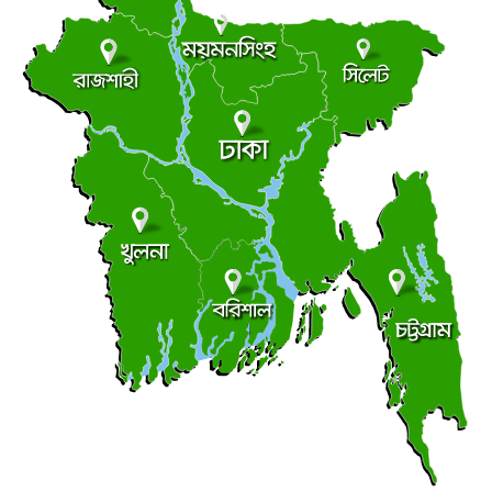
শুক্রবার ● ৭ আগস্ট ২০২৬
তিন বছরেও শেষ হয়নি সাইক্লোন সেন্টার নির্মাণ,পরিদর্শনে
●
জলবায়ু ট্রাস্টের এমডি
শুক্রবার ● ৭ আগস্ট ২০২৬
ভূঞাপুরে লৌহজং নদীর মুখ খনন না করেই ৪৩ লাখ টাকা
●
কোষাগারে ফেরত
শুক্রবার ● ৭ আগস্ট ২০২৬
খুলনায় ধর্ষণ মামলায় ২ জনের যাবজ্জীবন
●
বৃহস্পতিবার ● ৬ আগস্ট ২০২৬