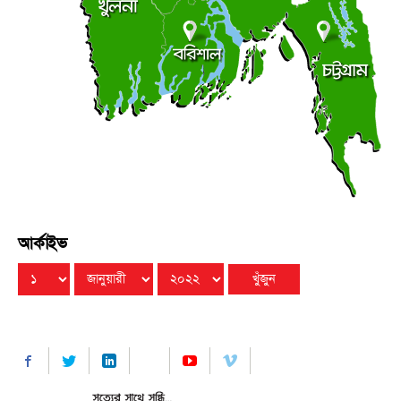
লালমোহনে ফেয়ার ডায়াগনস্টিক সেন্টারের উদ্বোধন
●
বৃহস্পতিবার ● ৬ আগস্ট ২০২৬
আর্কাইভ