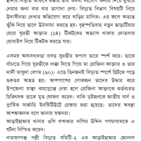
স্থানীয় বিদ্যুত অফিসে কভার তার অথবা সংযোগ অন্যত্র দিয়ে ঘুরিয়ে
নেয়ার জন্য বার বার তাগাদা দেয়। বিদ্যুত বিভাগ বিষয়টি নিয়ে
উদাসীনতা দেখার অভিযোগ করে বাড়ির মালিক। এর ফলে অত্যন্ত
ঝুঁকি নিয়ে ছাদে উঠানামা করতে হয়। বৃহস্পতিবার নতুন ভাড়াটিয়ার
মেয়ে সুরভী আক্তার (১৪) টিকটকের অভ্যাস থাকায় দোতলায়
মোবাইল নিয়ে টিকটক করতে যায়।
এসময় অসাবধানতা বসত সুরভীর কপাল তারে স্পর্শ করে। তাকে
বাঁচাতে গিয়ে সুরভীকে ধাক্কা দিতে গিয়ে মা রোজিনা আক্তার ও তার
দাদী মাসুদা বেগম (৬০)। এতে তিনজনই বিদ্যুত স্পর্শে ছিটকে পড়ে
গুরুতর আহত হয়। আশপাশের লোকজন তাদের উদ্ধার করে
উপজেলা স্বাস্থ্য কমপ্লেক্সে নেয়া হলে রোজিনা আক্তাকে কর্তব্যরত
চিকিৎসক তাকে মৃত ঘোষনা করেন। বাকি দুইজনকে জাতীয় বার্ন ও
প্লাস্টিক সার্জারি ইনস্টিটিউটে রেফার করা হয়েছে। তাদের অবস্থা
আশঙ্কাজনক বলে জানায় স্বজনরা।
আড়াইহাজার থানার ওসি খন্দকার নাসির উদ্দিন গণমাধ্যমকে এ
ঘটনা নিশ্চিত করেন।
নারায়ণগঞ্জ পল্লী বিদ্যুত সমিটি-২ এর আড়াইহাজার জোনাল