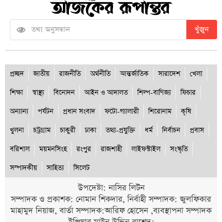
খুঁজুন
প্রচ্ছদ
জাতীয়
রাজনীতি
অর্থনীতি
আন্তর্জাতিক
সারাদেশ
খেলা
শিক্ষা
স্বাস্থ্য
বিনোদন
আইন ও আদালত
শিল্প-বাণিজ্য
ফিচার
অন্যান্য
পর্যটন
প্রধান সংবাদ
ফটো-গ্যালারী
শিরোনাম
কৃষি
খুলনা
চট্রগ্রাম
চাকুরী
ঢাকা
তথ্য-প্রযুক্তি
ধর্ম
নির্বাচন
প্রবাস
বরিশাল
ময়মনসিংহ
রংপুর
রাজশাহী
লাইফস্টাইল
সংস্কৃতি
সম্পাদকীয়
সাহিত্য
সিলেট
উপদেষ্টা: নাসির লিটন
সম্পাদক ও প্রকাশক: নোমান শিকদার, নির্বাহী সম্পাদক: জুলফিকার
মাহামুদ নিয়াজ, বার্তা সম্পাদক:আরিফ হোসেন ,ব্যবস্থাপনা সম্পাদক