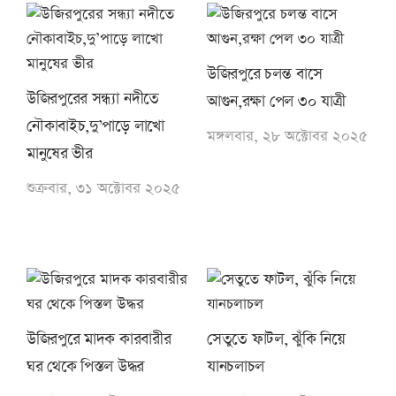
উজিরপুরে চলন্ত বাসে
উজিরপুরের সন্ধ্যা নদীতে
আগুন,রক্ষা পেল ৩০ যাত্রী
নৌকাবাইচ,দু’পাড়ে লাখো
মঙ্গলবার, ২৮ অক্টোবর ২০২৫
মানুষের ভীর
শুক্রবার, ৩১ অক্টোবর ২০২৫
উজিরপুরে মাদক কারবারীর
সেতুতে ফাটল, ঝুঁকি নিয়ে
ঘর থেকে পিস্তল উদ্ধর
যানচলাচল