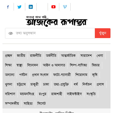
খুঁজুন
প্রচ্ছদ
জাতীয়
রাজনীতি
অর্থনীতি
আন্তর্জাতিক
সারাদেশ
খেলা
শিক্ষা
স্বাস্থ্য
বিনোদন
আইন ও আদালত
শিল্প-বাণিজ্য
ফিচার
অন্যান্য
পর্যটন
প্রধান সংবাদ
ফটো-গ্যালারী
শিরোনাম
কৃষি
খুলনা
চট্রগ্রাম
চাকুরী
ঢাকা
তথ্য-প্রযুক্তি
ধর্ম
নির্বাচন
প্রবাস
বরিশাল
ময়মনসিংহ
রংপুর
রাজশাহী
লাইফস্টাইল
সংস্কৃতি
সম্পাদকীয়
সাহিত্য
সিলেট