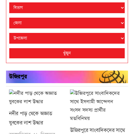
খুঁজুন
উজিরপুর
নদীর পাড় থেকে অজ্ঞাত
যুবকের লাশ উদ্ধার
উজিরপুরে সাংবাদিকদের সাথে