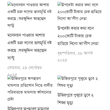
উপদেষ্টা করার কথা বলে
মনোনয়ন পাওয়ার আশায়
২০০কোটি টাকার চেক
একটি চক্র দলের ভাবমূর্তি নষ্ট
হাতিয়ে নিলো আ’লীগ নেতা
করছে :সরফুদ্দিন আহম্মেদ
বৃহস্পতিবার, ২৮ আগস্ট
সান্টু
২০২৫
সোমবার, ২৯ সেপ্টেম্বর
২০২৫
উজিরপুরে পুকুরে ডুবে ২
শিশুর মূত্যু
উজিরপুরে অপহারণ মামলার