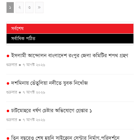
১
২
৩
»
সর্বশেষ
সর্বাধিক পঠিত
ইসলামী আন্দোলন বাংলাদেশ রংপুর জেলা কমিটির শপথ গ্রহণ
●
শুক্রবার ● ৭ আগস্ট ২০২৬
দশমিনায় তেঁতুলিয়া নদীতে যুবক নিখোঁজ
●
শুক্রবার ● ৭ আগস্ট ২০২৬
চাটমোহরে ধর্ষণ চেষ্টার অভিযোগে গ্রেপ্তার ১
●
শুক্রবার ● ৭ আগস্ট ২০২৬
তিন বছরেও শেষ হয়নি সাইক্লোন সেন্টার নির্মাণ,পরিদর্শনে
●