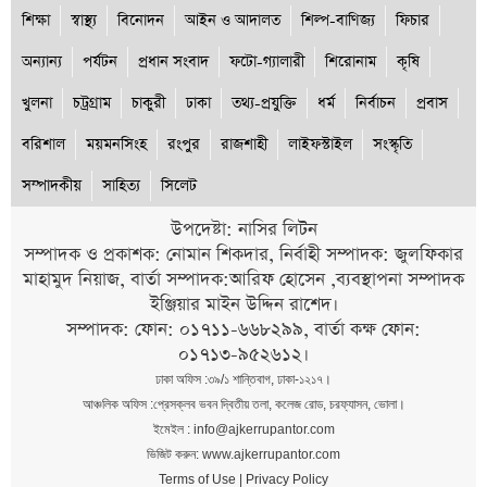
শিক্ষা
স্বাস্থ্য
বিনোদন
আইন ও আদালত
শিল্প-বাণিজ্য
ফিচার
অন্যান্য
পর্যটন
প্রধান সংবাদ
ফটো-গ্যালারী
শিরোনাম
কৃষি
খুলনা
চট্রগ্রাম
চাকুরী
ঢাকা
তথ্য-প্রযুক্তি
ধর্ম
নির্বাচন
প্রবাস
বরিশাল
ময়মনসিংহ
রংপুর
রাজশাহী
লাইফস্টাইল
সংস্কৃতি
সম্পাদকীয়
সাহিত্য
সিলেট
উপদেষ্টা: নাসির লিটন
সম্পাদক ও প্রকাশক: নোমান শিকদার, নির্বাহী সম্পাদক: জুলফিকার
মাহামুদ নিয়াজ, বার্তা সম্পাদক:আরিফ হোসেন ,ব্যবস্থাপনা সম্পাদক
ইঞ্জিয়ার মাইন উদ্দিন রাশেদ।
সম্পাদক: ফোন: ০১৭১১-৬৬৮২৯৯, বার্তা কক্ষ ফোন:
০১৭১৩-৯৫২৬১২।
ঢাকা অফিস :৩৯/১ শান্তিবাগ, ঢাকা-১২১৭।
আঞ্চলিক অফিস :প্রেসক্লব ভবন দ্বিতীয় তলা, কলেজ রোড, চরফ্যাসন, ভোলা।
ইমেইল : info@ajkerrupantor.com
ভিজিট করুন: www.ajkerrupantor.com
Terms of Use
|
Privacy Policy