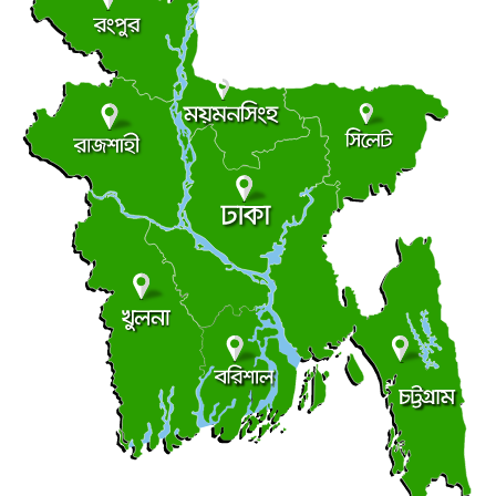
চাটমোহরে ধর্ষণ চেষ্টার অভিযোগে গ্রেপ্তার ১
●
শুক্রবার ● ৭ আগস্ট ২০২৬
তিন বছরেও শেষ হয়নি সাইক্লোন সেন্টার নির্মাণ,পরিদর্শনে
●
জলবায়ু ট্রাস্টের এমডি
শুক্রবার ● ৭ আগস্ট ২০২৬
ভূঞাপুরে লৌহজং নদীর মুখ খনন না করেই ৪৩ লাখ টাকা
●
কোষাগারে ফেরত
শুক্রবার ● ৭ আগস্ট ২০২৬
খুলনায় ধর্ষণ মামলায় ২ জনের যাবজ্জীবন
●
বৃহস্পতিবার ● ৬ আগস্ট ২০২৬