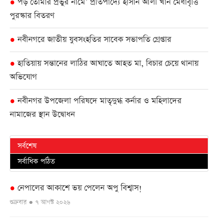
পড় তোমার প্রভুর নামে’ প্রতিপাদ্যে হাসান আলী খাঁন মেধাবৃত্তি
●
পুরস্কার বিতরণ
নবীনগরে জাতীয় যুবসংহতির সাবেক সভাপতি গ্রেপ্তার
●
হাতিয়ায় সন্তানের লাঠির আঘাতে আহত মা, বিচার চেয়ে থানায়
●
অভিযোগ
নবীনগর উপজেলা পরিষদে মাতৃদুগ্ধ কর্নার ও মহিলাদের
●
নামাজের স্থান উদ্বোধন
সর্বশেষ
সর্বাধিক পঠিত
নেপালের আকাশে ভয় পেলেন অপু বিশ্বাস!
●
শুক্রবার ● ৭ আগস্ট ২০২৬