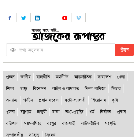
খুঁজুন
প্রচ্ছদ
জাতীয়
রাজনীতি
অর্থনীতি
আন্তর্জাতিক
সারাদেশ
খেলা
শিক্ষা
স্বাস্থ্য
বিনোদন
আইন ও আদালত
শিল্প-বাণিজ্য
ফিচার
অন্যান্য
পর্যটন
প্রধান সংবাদ
ফটো-গ্যালারী
শিরোনাম
কৃষি
খুলনা
চট্রগ্রাম
চাকুরী
ঢাকা
তথ্য-প্রযুক্তি
ধর্ম
নির্বাচন
প্রবাস
বরিশাল
ময়মনসিংহ
রংপুর
রাজশাহী
লাইফস্টাইল
সংস্কৃতি
সম্পাদকীয়
সাহিত্য
সিলেট