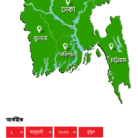
শুক্রবার ● ৭ আগস্ট ২০২৬
ভূঞাপুরে লৌহজং নদীর মুখ খনন না করেই ৪৩ লাখ টাকা
●
কোষাগারে ফেরত
শুক্রবার ● ৭ আগস্ট ২০২৬
খুলনায় ধর্ষণ মামলায় ২ জনের যাবজ্জীবন
●
বৃহস্পতিবার ● ৬ আগস্ট ২০২৬
আর্কাইভ