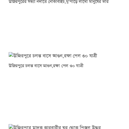
উজিরপুরের সন্ধ্যা নদীতে নৌকাবাইচ,দু’পাড়ে লাখো মানুষের ভীর
উজিরপুরে চলন্ত বাসে আগুন,রক্ষা পেল ৩০ যাত্রী