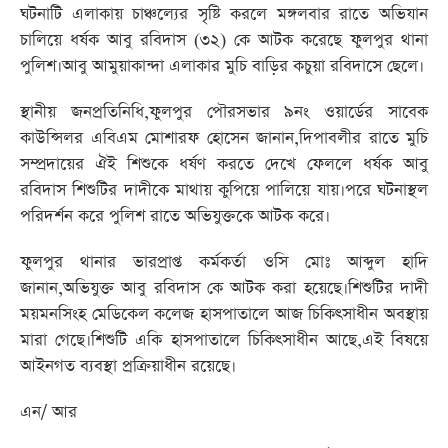
ঘটনাটি এলাকায় চাঞ্চল্যের সৃষ্টি করলে মঙ্গলবার রাতে অভিযান
চালিয়ে ধর্ষক আবু রবিদাস (৩২) কে আটক করেছে ফুলপুর থানা
পুলিশ।আবু আমুয়াকান্দা এলাকার মুচি বাড়ির কচুয়া রবিদাসে ছেলে।
স্থানীয় জনপ্রতিনিধি,ফুলপুর পৌরসভার ৯নং ওয়ার্ডের সাবেক
কাউন্সিলর এবিএম মোশারফ হোসেন জানান,দিপাবলীর রাতে মুচি
সম্প্রদায়ের ঐই শিশুকে ধর্ষণ করতে দেখে ফেললে ধর্ষক আবু
রবিদাস শিশুটির দাদীকে মাথায় কুপিয়ে পালিয়ে যায়।পরে ঘটনাস্থল
পরিদর্শন করে পুলিশ রাতে অভিযুক্তকে আটক করে।
ফুলপুর থানার ভারপ্রাপ্ত কর্মকর্তা ওসি মোঃ আব্দুল হাদি
জানান,অভিযুক্ত আবু রবিদাস কে আটক করা হয়েছে।শিশুটির দাদী
ময়মনসিংহ মেডিকেল কলেজ হাসপাতালে আজ চিকিৎসাধীন অবস্থায়
মারা গেছে।শিশুটি একি হাসপাতালে চিকিৎসাধীন আছে,এই বিষয়ে
আইনগত ব্যবস্থা প্রক্রিয়াধীন রয়েছে।
এন/ আর