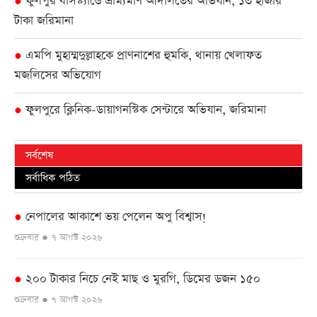
ফুলপুর বাসস্ট্যান্ডে ভ্রাম্যমাণ আদালতের অভিযান, ১৩ হাজার
●
টাকা জরিমানা
এমপি মুহাম্মদুল্লাহকে প্রাণনাশের হুমকি, থানায় খেলাফত
●
মজলিসের অভিযোগ
ফুলপুরে ক্লিনিক-ডায়াগনস্টিক সেন্টারে অভিযান, জরিমানা
●
সর্বশেষ
সর্বাধিক পঠিত
নেপালের আকাশে ভয় পেলেন অপু বিশ্বাস!
●
শুক্রবার ● ৭ আগস্ট ২০২৬
২০০ টাকার নিচে নেই মাছ ও মুরগি, ডিমের ডজন ১৫০
●
শুক্রবার ● ৭ আগস্ট ২০২৬