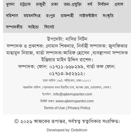
খুলনা
চট্রগ্রাম
চাকুরী
ঢাকা
তথ্য-প্রযুক্তি
ধর্ম
নির্বাচন
প্রবাস
বরিশাল
ময়মনসিংহ
রংপুর
রাজশাহী
লাইফস্টাইল
সংস্কৃতি
সম্পাদকীয়
সাহিত্য
সিলেট
উপদেষ্টা: নাসির লিটন
সম্পাদক ও প্রকাশক: নোমান শিকদার, নির্বাহী সম্পাদক: জুলফিকার
মাহামুদ নিয়াজ, বার্তা সম্পাদক:আরিফ হোসেন ,ব্যবস্থাপনা সম্পাদক
ইঞ্জিয়ার মাইন উদ্দিন রাশেদ।
সম্পাদক: ফোন: ০১৭১১-৬৬৮২৯৯, বার্তা কক্ষ ফোন:
০১৭১৩-৯৫২৬১২।
ঢাকা অফিস :৩৯/১ শান্তিবাগ, ঢাকা-১২১৭।
আঞ্চলিক অফিস :প্রেসক্লব ভবন দ্বিতীয় তলা, কলেজ রোড, চরফ্যাসন, ভোলা।
ইমেইল : info@ajkerrupantor.com
ভিজিট করুন: www.ajkerrupantor.com
Terms of Use
|
Privacy Policy
© ২০২৬ আজকের রূপান্তর, সর্বস্বত্ব স্বত্বাধিকার সংরক্ষিত।
Developed by:
Dotsilicon