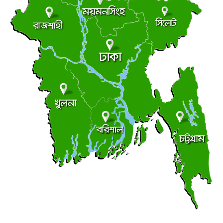
তিন বছরেও শেষ হয়নি সাইক্লোন সেন্টার নির্মাণ,পরিদর্শনে
●
জলবায়ু ট্রাস্টের এমডি
শুক্রবার ● ৭ আগস্ট ২০২৬
ভূঞাপুরে লৌহজং নদীর মুখ খনন না করেই ৪৩ লাখ টাকা
●
কোষাগারে ফেরত
শুক্রবার ● ৭ আগস্ট ২০২৬
খুলনায় ধর্ষণ মামলায় ২ জনের যাবজ্জীবন
●
বৃহস্পতিবার ● ৬ আগস্ট ২০২৬