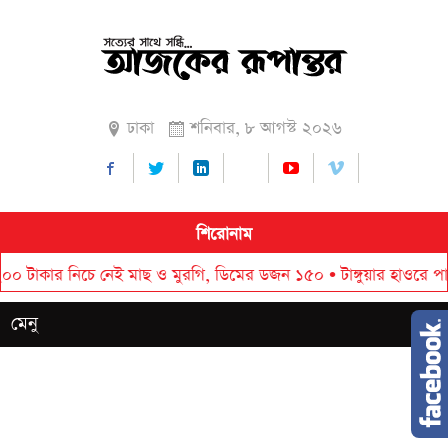
ঢাকা
শনিবার, ৮ আগস্ট ২০২৬
শিরোনাম
র নিচে নেই মাছ ও মুরগি, ডিমের ডজন ১৫০
•
টাঙ্গুয়ার হাওরে পানিতে ডুব
মেনু