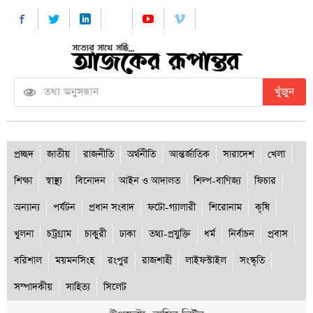
খুঁজুন
প্রচ্ছদ
জাতীয়
রাজনীতি
অর্থনীতি
আন্তর্জাতিক
সারাদেশ
খেলা
শিক্ষা
স্বাস্থ্য
বিনোদন
আইন ও আদালত
শিল্প-বাণিজ্য
ফিচার
অন্যান্য
পর্যটন
প্রধান সংবাদ
ফটো-গ্যালারী
শিরোনাম
কৃষি
খুলনা
চট্রগ্রাম
চাকুরী
ঢাকা
তথ্য-প্রযুক্তি
ধর্ম
নির্বাচন
প্রবাস
বরিশাল
ময়মনসিংহ
রংপুর
রাজশাহী
লাইফস্টাইল
সংস্কৃতি
সম্পাদকীয়
সাহিত্য
সিলেট