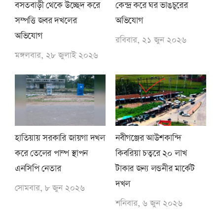
বসতবাড়ী থেকে উচ্ছেদ করে
কেন্দ্র করে ঘর ভাঙচুরের
সম্পত্তি জবর দখলের
অভিযোগ
অভিযোগ
রবিবার, ২১ জুন ২০২৬
মঙ্গলবার, ২৮ জুলাই ২০২৬
হাতিয়ায় সরকারি জায়গা দখল
নবীগঞ্জের আউশকান্দি
করে তেলের পাম্প স্থাপন
কিবরিয়া চত্বরে ২০ লাখ
এনসিপি নেতার
টাকার জন্য লন্ডনীর মার্কেট
দখল
সোমবার, ৮ জুন ২০২৬
শনিবার, ৬ জুন ২০২৬