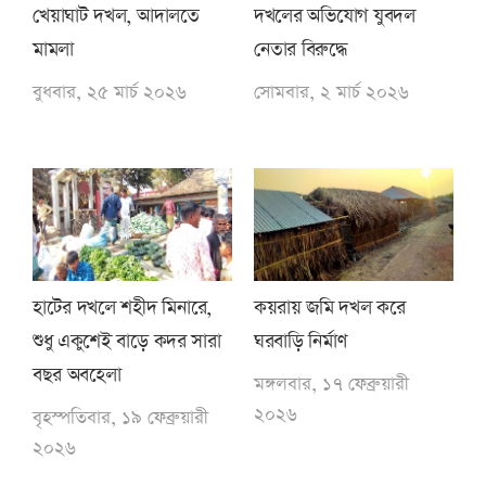
খেয়াঘাট দখল, আদালতে
দখলের অভিযোগ যুবদল
মামলা
নেতার বিরুদ্ধে
বুধবার, ২৫ মার্চ ২০২৬
সোমবার, ২ মার্চ ২০২৬
হাটের দখলে শহীদ মিনারে,
কয়রায় জমি দখল করে
শুধু একুশেই বাড়ে কদর সারা
ঘরবাড়ি নির্মাণ
বছর অবহেলা
মঙ্গলবার, ১৭ ফেব্রুয়ারী
২০২৬
বৃহস্পতিবার, ১৯ ফেব্রুয়ারী
২০২৬