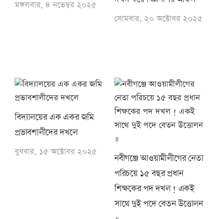
মঙ্গলবার, ৪ নভেম্বর ২০২৫
সোমবার, ২০ অক্টোবর ২০২৫
বিদ্যালয়ের এক একর জমি
প্রভাবশালীদের দখলে
বুধবার, ১৫ অক্টোবর ২০২৫
নবীগঞ্জে আওয়ামীলীগের নেতা
পরিচয়ে ১৫ বছর প্রধান
শিক্ষকের পদ দখল ! একই
সাথে দুই পদে বেতন উত্তোলন