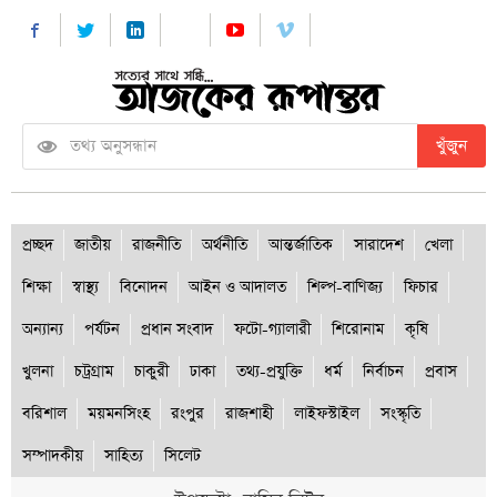
খুঁজুন
প্রচ্ছদ
জাতীয়
রাজনীতি
অর্থনীতি
আন্তর্জাতিক
সারাদেশ
খেলা
শিক্ষা
স্বাস্থ্য
বিনোদন
আইন ও আদালত
শিল্প-বাণিজ্য
ফিচার
অন্যান্য
পর্যটন
প্রধান সংবাদ
ফটো-গ্যালারী
শিরোনাম
কৃষি
খুলনা
চট্রগ্রাম
চাকুরী
ঢাকা
তথ্য-প্রযুক্তি
ধর্ম
নির্বাচন
প্রবাস
বরিশাল
ময়মনসিংহ
রংপুর
রাজশাহী
লাইফস্টাইল
সংস্কৃতি
সম্পাদকীয়
সাহিত্য
সিলেট