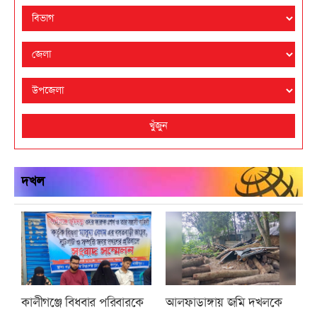
খুঁজুন
দখল
কালীগঞ্জে বিধবার পরিবারকে
আলফাডাঙ্গায় জমি দখলকে